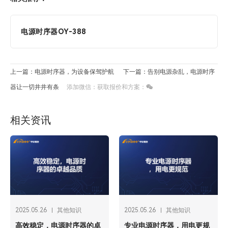
电源时序器OY-388
上一篇：电源时序器，为设备保驾护航
下一篇：告别电源杂乱，电源时序
器让一切井井有条
添加微信：获取报价和方案：
相关资讯
2025.05.26
其他知识
2025.05.26
其他知识
高效稳定，电源时序器的卓
专业电源时序器，用电更规