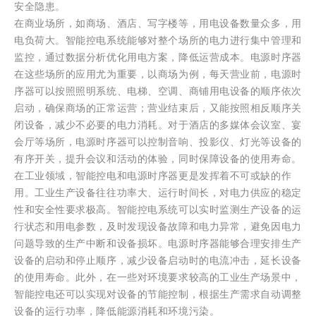
安全隐患。
在商业场所，如商场、酒店、写字楼等，用电设备数量众多，用
电负荷大。智能控电系统能够对整个场所的电力进行集中管理和
监控，通过数据分析优化用电方案，降低运营成本。电源时序器
在这些场所的应用尤为重要，以商场为例，每天营业前，电源时
序器可以按照照明系统、电梯、空调、商铺用电设备的顺序依次
启动，确保商场的正常运营；营业结束后，又能按照相反顺序关
闭设备，减少不必要的电力消耗。对于酒店的多媒体会议室、宴
会厅等场所，电源时序器可以控制音响、投影仪、灯光等设备的
有序开关，提升会议和活动的体验，同时保障设备的使用寿命。
在工业领域，智能控电和电源时序器更是发挥着不可或缺的作
用。工业生产设备往往功率大、运行时间长，对电力供应的稳定
性和安全性要求极高。智能控电系统可以实时监测生产设备的运
行状态和用电参数，及时发现设备故障和电力异常，避免因电力
问题导致的生产中断和设备损坏。电源时序器能够合理安排生产
设备的启动和停止顺序，减少设备启动时的电流冲击，延长设备
的使用寿命。此外，在一些对环境要求较高的工业生产场景中，
智能控电还可以实现对设备的节能控制，根据生产需求自动调整
设备的运行功率，降低能源消耗和环境污染。