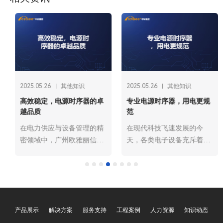
2025.05.26
其他知识
2025.05.26
其他知识
高效稳定，电源时序器的卓
专业电源时序器，用电更规
越品质
范
在电力供应与设备管理的精
在现代科技飞速发展的今
密领域中，广州欧雅丽信息
天，各类电子设备充斥着我
技术有限公司oyalee中议视
们的生活和工作空间。从会
控的电源时序器“OY-8R，
议室里的投影仪、音响，到
OY-N8R，OY-588，OY-
舞台上的灯光、特效装置，
232，OY-232S，OY-318，
再到数据中心的大量服务
OY-388，OY-16A，OY-
器，这些设备的稳定运行都
产品展示
解决方案
服务支持
工程案例
人力资源
知识动态
232W”宛如一位运筹帷幄的
离不开可靠的电力支持。然