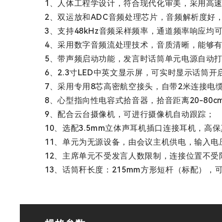
1、人体工程学设计，符合现代化审美，采用高速
2、双运放和ADC音频处理芯片，音频解析度好
3、支持48kHz音频采样频率，通道频率响应均可达6
4、采用数字音频流处理技术，音质清晰，能够
5、带声频启动功能，发言时话筒单元电源自动
6、2.3寸LED中英文显示屏，可实时显示话筒
7、采用专用8芯高密航空接头，自带2米连接电缆
8、心型指向性电容式拾音器，拾音距离20-80
9、配合云台摄像机，可进行摄像机自动跟踪；
10、选配3.5mm立体声耳机插口连接耳机，高
11、单元为无源设备，由会议主机供电，输入电
12、主席单元不受发言人数限制，连接位置不
13、话筒秆长度：215mm方形短杆（标配），可选配