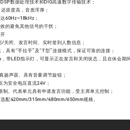
DSP数据处理技术和DIG高速数字传输技术；
，还原度高，音质浑厚；
0Hz~18kHz；
有效的避免其他信号的干扰；
打开
开启/关闭、发言时间、实时签到人数信息；
，具有“手拉手”及“T型”连接模式，保证可靠的连接；
cm，带LED指示灯，可显示正在发言和关闭状态，且在休会期
保真扬声器、具有音量调节旋钮；
压为安全电压直流24V；
受限制。代表单元具有申请发言功能，受主席单元控制；
420mm/315mm/480mm/650mm规格。