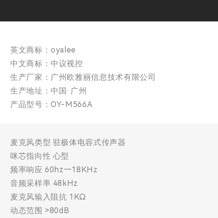
英文商标：oyalee
中文商标：中议视控
生产厂家：广州欧雅丽信息技术有限公司
生产地址：中国·广州
产品型号：OY-M566A
麦克风类型 驻极体电容式传声器
咪芯指向性 心型
频率响应 60hz—18KHz
音频采样率 48kHz
麦克风输入阻抗 1KΩ
动态范围 >80dB