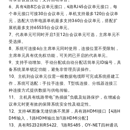
6、具有4路8芯会议单元接口，4路RJ45会议单元接口，每
个单元接口可接30台会议单元，单机支持最多120台会议单
元，选配大功率电源单机最多支持360台会议单元，搭配扩
展机最多支持65535台会议单元。
7、代表单元可同时开启1至12台会议单元可选，主席单元不
受选择。
8、系统可连接6台主席单元同时使用，连接位置不受限制，
主席单元具有优先权功能，可关闭已开启的代表单元。
9、支持手动增加、手动分配或自动分配话筒单元ID编号，具
备系统菜单锁定功能，避免非管理员误操作。
10、主机到会议单元仅需一根数据电缆即可完成系统搭建工
作，系统可选配：手拉手连接、T型线连接、分线器连接三
种连接方式提供数据与供电传输。
11、 主机具有线路带电“热插拔”负载及短路保护，在增减会
议单元时更有效的保障系统安全性及稳定性。
12、支持4K图像无缝切换不黑屏，具有路HDMI接口【4路H
DMI输入，1路HDMI输出加1路HDMI分配】
13、具有RS232和RS422、1路RS485，OY-NET四种通讯