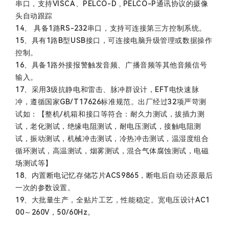
串口，支持VISCA、PELCO-D , PELCO-P通讯协议的摄像
头自动跟踪
14、 具备1路RS-232串口，支持可连接第三方控制系统。
15、具有1路B型USB接口，可连接电脑升级管理或数据操作
控制。
16、具备1路外接报警触发音频、广播音频等其他音频信号
输入。
17、采用3级抗静电和雷击、脉冲群设计，EFT电快速脉
冲，遵循国家GB/T17626标准规范。出厂经过32项严苛测
试如：【整机/机箱和接口等符合：耐久力测试，拔插力测
试，老化测试，绝缘电阻测试，耐电压测试，接触电阻测
试，振动测试，机械冲击测试，冷热冲击测试，温湿度组合
循环测试，高温测试，烟雾测试，混合气体腐蚀测试，电磁
场测试等】
18、内置断电记忆存储芯片ACS9865，断电后自动还原最后
一次的参数设置。
19、大批量生产，全贴片工艺，性能稳定。宽电压设计AC1
00～260V，50/60Hz。