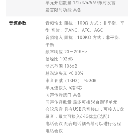
单元开启数量 1/2/3/4/5/6/限时发言
发言限时功能 具备
音频参数
音频输出 阻抗：100Ω 方式：非平衡、平
衡 音效：无ANC、AFC、AGC
音频输入 阻抗：100KΩ 方式：非平衡、
平衡
频率响应 20—20KHz
信噪比 102dB
动态范围 106dB
总谐波失真 <0.08%
串音衰减（1kHz） >50dB
单元连接头 4路8芯
同声传译接口 具备
同声传译数量 最多可接36台翻译单元
会议录音 具有USB录音接口，可接入U盘
录音，最大可接入64G优盘(选配)
电话会议 配合电话耦合器可以进行远程
电话会议