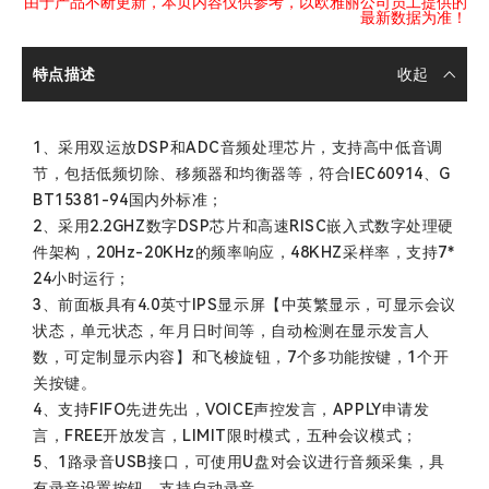
由于产品不断更新，本页内容仅供参考，以欧雅丽公司员工提供的
最新数据为准！
特点描述
1、采用双运放DSP和ADC音频处理芯片，支持高中低音调
节，包括低频切除、移频器和均衡器等，符合IEC60914、G
BT15381-94国内外标准；
2、采用2.2GHZ数字DSP芯片和高速RISC嵌入式数字处理硬
件架构，20Hz-20KHz的频率响应，48KHZ采样率，支持7*
24小时运行；
3、前面板具有4.0英寸IPS显示屏【中英繁显示，可显示会议
状态，单元状态，年月日时间等，自动检测在显示发言人
数，可定制显示内容】和飞梭旋钮，7个多功能按键，1个开
关按键。
4、支持FIFO先进先出，VOICE声控发言，APPLY申请发
言，FREE开放发言，LIMIT限时模式，五种会议模式；
5、1路录音USB接口，可使用U盘对会议进行音频采集，具
有录音设置按钮，支持自动录音。