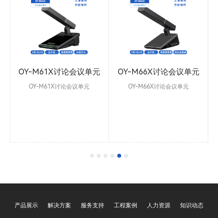
元
OY-M61X讨论会议单元
OY-M66X讨论会议单元
OY-M61X讨论会议单元
OY-M66X讨论会议单元
，
OY-M585手拉手会议系统单元，
OY-M560手拉手会议系统单元，
，
采用金属拉丝面板，嵌入式安装，
采用高保真心形电容麦设计，具有
具
高保真心形电容麦设计，话筒杆具
2.3寸LED显示屏，话筒杆具有LED
关
有LED光圈显示，可显示发言和关
光圈显示，可显示发言和关闭状
频
闭状态。支持60Hz-18KHz音频频
态。支持60Hz-18KHz音频频率响
拾
率响应，内置DSP防干扰电路，拾
应，内置DSP防干扰电路，拾音距
拔
音距离20-60cm，咪杆支持热拔
离20-60cm，咪杆支持热拔插，支
选
插，支持摄像跟踪，投票表决。具
持摄像跟踪。具有主席优选和主席
有主席优选和主席控制功能。
控制功能。
产品展示
解决方案
服务支持
工程案例
人力资源
知识动态