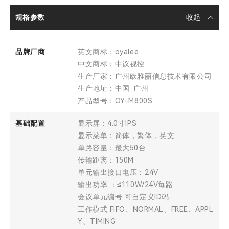
规格参数
品牌厂商
英文商标：oyalee
中文商标：中议视控
生产厂家：广州欧雅丽信息技术有限公司
生产地址：中国·广州
产品型号：OY-M800S
基础配置
显示屏：4.0寸IPS
显示菜单：简体，繁体，英文
单路容量：最大50台
传输距离：150M
单元输出接口电压：24V
输出功率 ：≤110W/24V每路
会议单元编号 可自定义ID码
工作模式 FIFO、NORMAL、FREE、APPL
Y、TIMING