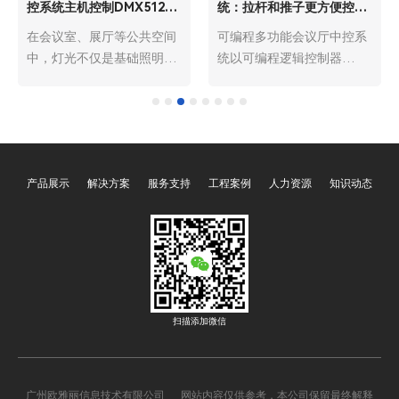
控系统主机控制DMX512灯
统：拉杆和推子更方便控制
光更方便
灯光和音量
在会议室、展厅等公共空间
可编程多功能会议厅中控系
中，灯光不仅是基础照明工
统以可编程逻辑控制器
具，更是营造氛围、适配场
（PLC）为核心，整合了音
景、传递信息的核心载体。
视频、灯光、环境控制等各
DMX512灯光作为专业舞台
类设备，通过预设程序与灵
与公共空间的主流选择，凭
活编程，实现多设备的集中
借精准的参数调控、丰富的
管控与智能联动，广泛应用
产品展示
解决方案
服务支持
工程案例
人力资源
知识动态
效果呈现，成为提升空间质
于政企单位、高校、会展中
感的关键。而通过中控系统
心等各类场景。与传统中控
主机直接控制DMX512灯
系统相比，其核心优势在
光，相较于传统独立控制模
于“可编程性”，可根据不同
式，能大幅简化操作流程、
会议场景定制控制逻辑，而
提升管控效率、优化使用体
拉杆与推子的加入，进一步
验，成为现代会议室与展厅
优化了人机交互体验，让非
扫描添加微信
智能化建设的优选方案，其
专业人员也能轻松完成灯
便捷性体现在操作、管理、
光、音量的精细调控，无需
适配、运维等多个核心维
繁琐的菜单操作与专业培
广州欧雅丽信息技术有限公司 网站内容仅供参考，本公司保留最终解释