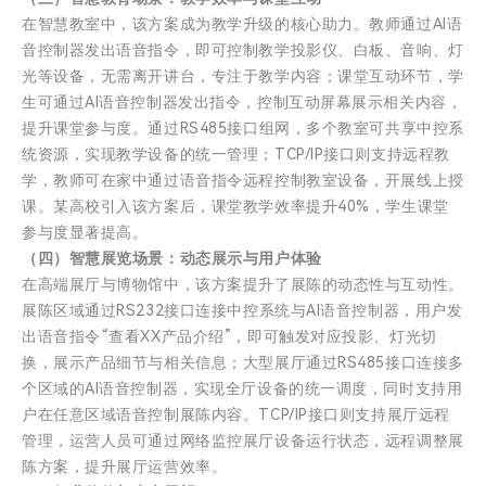
在智慧教室中，该方案成为教学升级的核心助力。教师通过AI语
音控制器发出语音指令，即可控制教学投影仪、白板、音响、灯
光等设备，无需离开讲台，专注于教学内容；课堂互动环节，学
生可通过AI语音控制器发出指令，控制互动屏幕展示相关内容，
提升课堂参与度。通过RS485接口组网，多个教室可共享中控系
统资源，实现教学设备的统一管理；TCP/IP接口则支持远程教
学，教师可在家中通过语音指令远程控制教室设备，开展线上授
课。某高校引入该方案后，课堂教学效率提升40%，学生课堂
参与度显著提高。
（四）智慧展览场景：动态展示与用户体验
在高端展厅与博物馆中，该方案提升了展陈的动态性与互动性。
展陈区域通过RS232接口连接中控系统与AI语音控制器，用户发
出语音指令“查看XX产品介绍”，即可触发对应投影、灯光切
换，展示产品细节与相关信息；大型展厅通过RS485接口连接多
个区域的AI语音控制器，实现全厅设备的统一调度，同时支持用
户在任意区域语音控制展陈内容。TCP/IP接口则支持展厅远程
管理，运营人员可通过网络监控展厅设备运行状态，远程调整展
陈方案，提升展厅运营效率。