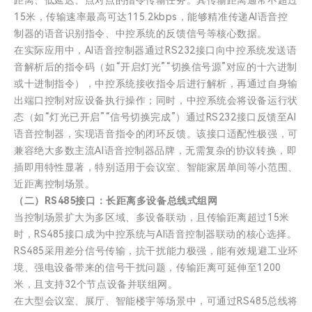
15米，传输速率最高可达115.2kbps，能够精准传递AI语音控
制器的语音识别指令、中控系统的反馈信号等核心数据。
在实际应用中，AI语音控制器通过RS232接口向中控系统发送语
音解析后的指令码（如“开启灯光”“切换信号源”对应的十六进制
或十进制指令），中控系统接收指令后进行解析，再通过自身输
出端口控制对应设备执行操作；同时，中控系统会将设备运行状
态（如“灯光已开启”“信号切换完成”）通过RS232接口反馈至AI
语音控制器，实现语音指令的闭环反馈。该接口适配性极强，可
兼容绝大多数主流AI语音控制器品牌，无需复杂的协议转换，即
插即用特性显著，特别适用于会议室、智能家居单间等小范围、
近距离控制场景。
（二）RS485接口：长距离多设备总线式组网
当控制场景扩大为多区域、多设备联动，且传输距离超过15米
时，RS485接口成为中控系统与AI语音控制器联动的核心选择。
RS485采用差分信号传输，抗干扰能力极强，能有效规避工业环
境、强电设备带来的信号干扰问题，传输距离可延伸至1200
米，且支持32个节点设备并联组网。
在大型会议室、展厅、智能楼宇等场景中，可通过RS485总线将