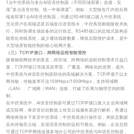
1台中控系统与多台AI语音控制器（不同区域部署）连接，实
现“多点语音控制、统一中枢调度”。例如，大型报告厅内前后两
端各部署1台AI语音控制器，均通过RS485接口接入中控系统，
无论用户在前端还是后端发出语音指令，中控系统都能接收并执
行，同时协调全场设备的运行状态。RS485接口的总线式架构还
能简化布线系统，减少通信线路数量，降低后期维护成本，是中
大型场景智能控制的核心组网方案。
（三）TCP/IP接口：跨网络远程智能管控
随着物联网技术的普及，跨区域、跨网络的远程控制需求日益凸
显，TCP/IP接口凭借其高带宽、广覆盖、网络化的优势，成为
中控系统与AI语音控制器联动的高端解决方案。TCP/IP基于以太
网传输，传输速率可达100Mbps/1000Mbps，支持局域网
（LAN）、广域网（WAN）连接，打破了距离与物理空间的限
制。
在中控系统中，AI语音控制器可通过TCP/IP接口接入企业局域网
或互联网，将语音识别数据上传至云端服务器进行解析，再通过
网络将指令下发至中控系统；中控系统执行操作后，将状态数据
反向传输至云端，实现语音控制的远程可视化。例如，企业总部
可通过TCP/IP网络连接多地分公司的中控系统与AI语音控制器，