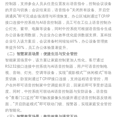
控制器，支持参会人员从任意位置发出语音指令，控制会议设备
的开启与切换；会议结束后，语音指令“关闭所有设备、开启空
调通风”即可完成会场清理与环境恢复。办公区域则通过TCP/IP
接口连接中控系统与AI语音控制器，员工可在工位上语音控制办
公灯光、窗帘、电脑等设备，同时中控系统可根据语音指令生成
办公设备使用数据，为企业办公效率优化提供数据支撑。某科技
企业引入该方案后，会议准备时间缩短60%，办公设备管理效
率提升50%，员工办公体验显著提升。
（二）智慧家居场景：便捷生活与安全管控
智能家居场景中，该方案让家庭控制更加人性化。客厅通过
RS232接口连接中控系统与AI语音控制器，用户可语音控制电
视、音响、灯光、空调等设备，实现“观影模式”“休闲模式”等场
景切换；卧室则通过TCP/IP接口连接，支持远程语音管控，用
户在外即可语音控制家中空调提前开启，回家后即可享受舒适温
度。同时，中控系统可联动AI语音控制器与安防设备，语音指
令“查看门口监控”即可触发摄像头拍摄并通过语音控制器反馈画
面，“开启防盗模式”即可联动门锁、报警器，实现家庭安全管控
的智能化。
（三）智慧教育场景：教学效率与课堂互动