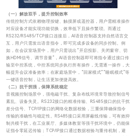
（一）解放双手，提升控制效率
传统控制方式依赖物理按键、触摸屏或遥控器，用户需精准操作
对应设备才能实现功能切换，效率低下且操作繁琐。而通过
RS232/RS485/TCP接口连接后，AI语音控制器支持自然语言交
互，用户只需发出语音指令，即可完成多设备的同步控制。例
如，在会议室场景中，用户只需说出“开启投影、关闭窗帘、切
换HDMI信号、调节音量”，AI语音控制器即可将指令通过接口传
输至中控系统，中控系统同步执行所有操作，无需逐一操作，大
幅提升会议准备效率；在家庭场景中，“回家模式”“睡眠模式”等
一键语音控制，让生活更加便捷高效。
（二）抗干扰强，保障系统稳定
音视频控制场景中，强电磁干扰、复杂布线环境常导致控制信号
紊乱、设备失灵。RS232接口的精准传输、RS485接口的抗干扰
差分信号、TCP/IP接口的网络化数据校验，三重保障确保指令
传输的准确性与稳定性。RS485接口采用屏蔽线传输，可有效抑
制共模干扰，在工业展厅、多媒体教室等强干扰环境中，仍能保
证指令零延迟传输；TCP/IP接口通过数据校验与重传机制，避