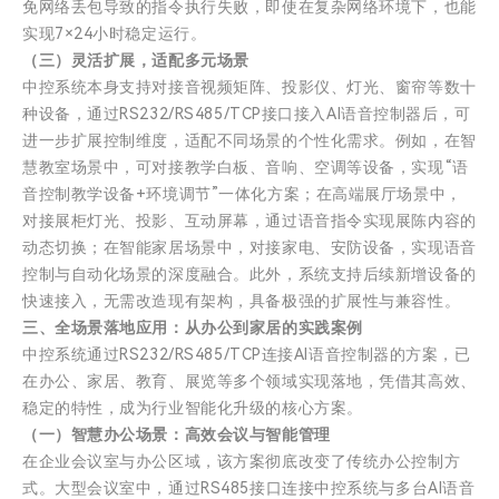
免网络丢包导致的指令执行失败，即使在复杂网络环境下，也能
实现7×24小时稳定运行。
（三）灵活扩展，适配多元场景
中控系统本身支持对接音视频矩阵、投影仪、灯光、窗帘等数十
种设备，通过RS232/RS485/TCP接口接入AI语音控制器后，可
进一步扩展控制维度，适配不同场景的个性化需求。例如，在智
慧教室场景中，可对接教学白板、音响、空调等设备，实现“语
音控制教学设备+环境调节”一体化方案；在高端展厅场景中，
对接展柜灯光、投影、互动屏幕，通过语音指令实现展陈内容的
动态切换；在智能家居场景中，对接家电、安防设备，实现语音
控制与自动化场景的深度融合。此外，系统支持后续新增设备的
快速接入，无需改造现有架构，具备极强的扩展性与兼容性。
三、全场景落地应用：从办公到家居的实践案例
中控系统通过RS232/RS485/TCP连接AI语音控制器的方案，已
在办公、家居、教育、展览等多个领域实现落地，凭借其高效、
稳定的特性，成为行业智能化升级的核心方案。
（一）智慧办公场景：高效会议与智能管理
在企业会议室与办公区域，该方案彻底改变了传统办公控制方
式。大型会议室中，通过RS485接口连接中控系统与多台AI语音