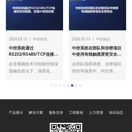
2026.03.13
中控知识
2026.03.12
中控知识
什么是多媒体中控系统？
中控系统为什么要国产化？
多媒体中控系统，全称多媒
在数字化转型深入推进的当
体中央控制系统“OY-
下，展厅与多功能会议厅已
1000C、OY-3000C、OY-
成为政企展示形象、开展协
3000S、OY-3000U、OY-
作的核心场景，而中控系统
3000D、OY-6000P、OY-
作为串联音视频、灯光、环
6000M”，是基于计算机技
境等多设备的“智能中枢”，
术、网络通信技术与自动控
其国产化不再是技术选择，
产品展示
解决方案
服务支持
工程案例
人力资源
知识动态
制技术构建的智能化管控平
而是保障信息安全、契合政
台，核心价值在于打破设备
策导向、提升运营效能的必
壁垒，实现音视频、显示、
然趋势。从自主可控的战略