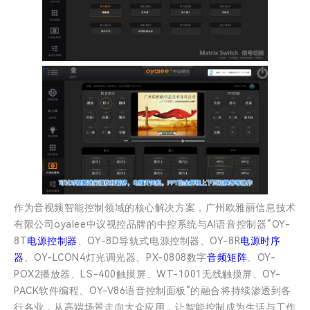
作为音视频智能控制领域的核心解决方案，广州欧雅丽信息技术
有限公司oyalee中议视控品牌的中控系统与AI语音控制器“OY-
8T
电源控制器
、OY-8D导轨式电源控制器、OY-8R
电源时序
器
、OY-LCON4灯光调光器、PX-0808数字
音频矩阵
、OY-
POX2播放器、LS-400触摸屏、WT-1001无线触摸屏、OY-
PACK软件编程、OY-V86语音控制面板”的融合将持续渗透到各
行各业，从高端场景走向大众应用，让智能控制成为生活与工作