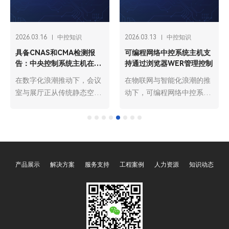
2026.03.16
中控知识
2026.03.13
中控知识
具备CNAS和CMA检测报
可编程网络中控系统主机支
告：中央控制系统主机在会
持通过浏览器WER管理控制
议室和展厅使用更广泛
在数字化浪潮推动下，会议
在物联网与智能化浪潮的推
室与展厅正从传统静态空间
动下，可编程网络中控系统
向智能动态场景升级，中央
主机已成为智能建筑、工业
控制系统主机作为核心管控
自动化、会议中心等场景的
设备，凭借集成化、智能化
核心管控枢纽，承担着设备
优势，成为两大场景的必备
协同、指令下发、状态监控
装备。而具备CNAS（中国
的关键职责。其中，支持通
产品展示
解决方案
服务支持
工程案例
人力资源
知识动态
合格评定国家认可委员会）
过浏览器WEB管理控制是该
和CMA（中国计量认证）双
类主机的核心亮点之一，它
重检测报告的中央控制系统
打破了传统C/S架构的操作
主机，因在质量、性能、合
局限，依托B/S架构的优
规性上更具保障，已成为市
势，实现了跨终端、跨地域
场主流选择，使用范围远超
的便捷管控，大幅降低了操