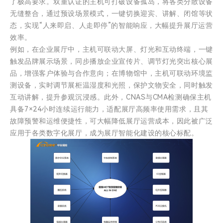
了极高要求。双重认证的主机可打破设备孤岛，将各类分散设备
无缝整合，通过预设场景模式，一键切换迎宾、讲解、闭馆等状
态，实现“人来即启、人走即停”的智能响应，大幅提升展厅运营
效率。
例如，在企业展厅中，主机可联动大屏、灯光和互动终端，一键
触发品牌展示场景，同步播放企业宣传片、调节灯光突出核心展
品，增强客户体验与合作意向；在博物馆中，主机可联动环境监
测设备，实时调节展柜温湿度和光照，保护文物安全，同时触发
互动讲解，提升参观沉浸感。此外，CNAS与CMA检测确保主机
具备7×24小时连续运行能力，适配展厅高频率使用需求，且其
故障预警和运维便捷性，可大幅降低展厅运营成本，因此被广泛
应用于各类数字化展厅，成为展厅智能化建设的核心标配。