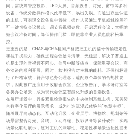
间，需统筹管控投影、LED大屏、音频设备、灯光、窗帘等多种
设备，传统分散操作模式效率低下、易出失误。而通过双重认证
的主机，可实现全设备集中管控，操作人员通过平板或触控屏即
可一键切换会议模式、调节音视频参数、开启远程会议，大幅缩
短会议准备时间，降低操作门槛，即使非专业人员也能轻松掌
控。
更重要的是，CNAS与CMA检测严格把控主机的信号传输稳定性
和抗干扰能力，确保远程会议信号清晰、无延迟，解决了普通主
机易出现的音视频不同步、信号中断等痛点，保障重要会议、商
务洽谈的顺利开展。同时，检测报告对主机的能耗、环保指标进
行了严格审核，符合绿色办公理念，适配政企单位的合规性要
求，因此被广泛应用于政府会议室、企业报告厅、学术研讨室等
各类办公场景，成为现代会议室智能化升级的首选设备。
在展厅场景中，具备双重检测报告的中央控制系统主机，完美契
合数字化展厅的展示需求，成为打造沉浸式体验的“智慧中枢”。
随着展厅向动态化、互动化升级，企业展厅、博物馆、规划馆等
场景需整合灯光、音响、互动终端、投影设备等多种硬件，实现
场景化联动展示，这对主机的兼容性、稳定性和场景适配性提出