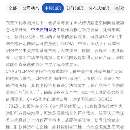
全部
公司动态
中控知识
矩阵知识
分布式知识
会议知
在数字化浪潮推动下，会议室与展厅正从传统静态空间向智能动
态场景升级，
中央控制系统
主机作为核心管控设备，凭借集成
化、智能化优势，成为两大场景的必备装备。而具备CNAS（中
国合格评定国家认可委员会）和CMA（中国计量认证）双重检
测报告的中央控制系统主机，因在质量、性能、合规性上更具保
障，已成为市场主流选择，使用范围远超普通无认证产品，深度
赋能会议室高效办公与展厅沉浸式展示。
CNAS与CMA检测报告的双重加持，是中央控制系统主机广泛应
用的核心底气。CMA作为强制性行政许可，依据《计量法》实
施严格考核，其检测报告具备法定法律效力，是产品符合国内质
量标准的“准入证”，确保设备在安全性、稳定性上满足公共场景
使用要求。CNAS作为自愿性认可，遵循国际标准ISO/IEC
17025，其报告在全球106个经济体互认，代表着设备技术能力
达到行业顶尖水平，可满足高端场景的严苛需求。双重认证意味
着主机经过了全流程严苛检测，从硬件兼容性、信号传输稳定
性，到软件运行安全性、能耗控制合理性，均符合国家及国际标