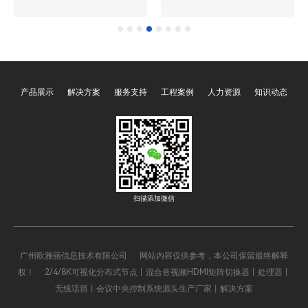
厅运营的“智慧中枢”，而一
主机作为各类智能场景
键启动与一键关闭功能则是
的“核心大脑”，承担着设备
其核心便捷操作，贯穿展厅
集中管控、指令解析调度、
日常运营的全流程。这两项
场景智能联动的关键职责。
功能通过预设程序与智能联
其中，可编程、多媒体、网
产品展示
解决方案
服务支持
工程案例
人力资源
知识动态
动，将分散的声、光、电设
络、智能四大类型的中央控
备整合为统一整体，彻底解
制系统主机，凭借差异化的
决了传统展厅设备操作繁
技术特性与功能优势，覆盖
琐、效率低下的痛点，既保
了从家庭、办公到工业、文
障了展示效果的统一性，又
旅等全场景，成为推动智能
降低了运营管理成本，成为
化升级的核心支撑。四大主
现代展厅不可或缺的核心功
机既相互关联、可协同运
扫描添加微信
能模块。
作，又各有侧重，精准适配
不同场景的核心需求，以下
将全面解析其核心价值与应
广州欧雅丽信息技术有限公司 网站内容仅供参考，本公司保留最终解释
用逻辑。
权！ 2/4/8K可视化分布式节点丨混合音视频HDMI矩阵切换器丨处理器丨
无线话筒丨会议中央控制系统源头生产厂家丨解决方案