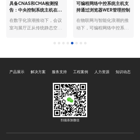
具备CNAS和CMA检测报
可编程网络中控系统主机支
告：中央控制系统主机在会
持通过浏览器WER管理控制
议室和展厅使用更广泛
在数字化浪潮推动下，会议
在物联网与智能化浪潮的推
室与展厅正从传统静态空间
动下，可编程网络中控系统
向智能动态场景升级，中央
主机已成为智能建筑、工业
控制系统主机作为核心管控
自动化、会议中心等场景的
设备，凭借集成化、智能化
核心管控枢纽，承担着设备
优势，成为两大场景的必备
协同、指令下发、状态监控
装备。而具备CNAS（中国
的关键职责。其中，支持通
产品展示
解决方案
服务支持
工程案例
人力资源
知识动态
合格评定国家认可委员会）
过浏览器WEB管理控制是该
和CMA（中国计量认证）双
类主机的核心亮点之一，它
重检测报告的中央控制系统
打破了传统C/S架构的操作
主机，因在质量、性能、合
局限，依托B/S架构的优
规性上更具保障，已成为市
势，实现了跨终端、跨地域
场主流选择，使用范围远超
的便捷管控，大幅降低了操
普通无认证产品，深度赋能
作门槛，提升了系统运维效
扫描添加微信
会议室高效办公与展厅沉浸
率，成为现代智能管控系统
式展示。
的重要技术支撑。