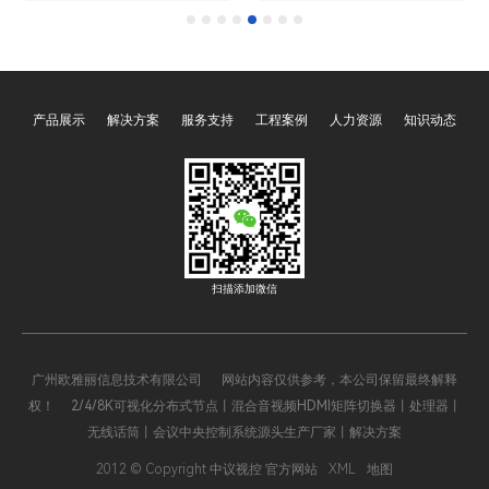
控制系统主机作为核心管控
自动化、会议中心等场景的
设备，凭借集成化、智能化
核心管控枢纽，承担着设备
优势，成为两大场景的必备
协同、指令下发、状态监控
装备。而具备CNAS（中国
的关键职责。其中，支持通
产品展示
解决方案
服务支持
工程案例
人力资源
知识动态
合格评定国家认可委员会）
过浏览器WEB管理控制是该
和CMA（中国计量认证）双
类主机的核心亮点之一，它
重检测报告的中央控制系统
打破了传统C/S架构的操作
主机，因在质量、性能、合
局限，依托B/S架构的优
规性上更具保障，已成为市
势，实现了跨终端、跨地域
场主流选择，使用范围远超
的便捷管控，大幅降低了操
普通无认证产品，深度赋能
作门槛，提升了系统运维效
扫描添加微信
会议室高效办公与展厅沉浸
率，成为现代智能管控系统
式展示。
的重要技术支撑。
广州欧雅丽信息技术有限公司 网站内容仅供参考，本公司保留最终解释
权！ 2/4/8K可视化分布式节点丨混合音视频HDMI矩阵切换器丨处理器丨
无线话筒丨会议中央控制系统源头生产厂家丨解决方案
2012 © Copyright 中议视控 官方网站
XML
地图