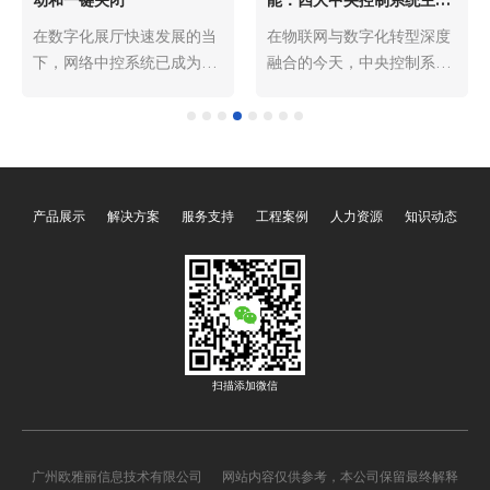
解析
在数字化展厅快速发展的当
在物联网与数字化转型深度
下，网络中控系统已成为展
融合的今天，中央控制系统
厅运营的“智慧中枢”，而一
主机作为各类智能场景
键启动与一键关闭功能则是
的“核心大脑”，承担着设备
其核心便捷操作，贯穿展厅
集中管控、指令解析调度、
日常运营的全流程。这两项
场景智能联动的关键职责。
功能通过预设程序与智能联
其中，可编程、多媒体、网
产品展示
解决方案
服务支持
工程案例
人力资源
知识动态
动，将分散的声、光、电设
络、智能四大类型的中央控
备整合为统一整体，彻底解
制系统主机，凭借差异化的
决了传统展厅设备操作繁
技术特性与功能优势，覆盖
琐、效率低下的痛点，既保
了从家庭、办公到工业、文
障了展示效果的统一性，又
旅等全场景，成为推动智能
降低了运营管理成本，成为
化升级的核心支撑。四大主
现代展厅不可或缺的核心功
机既相互关联、可协同运
扫描添加微信
能模块。
作，又各有侧重，精准适配
不同场景的核心需求，以下
将全面解析其核心价值与应
广州欧雅丽信息技术有限公司 网站内容仅供参考，本公司保留最终解释
用逻辑。