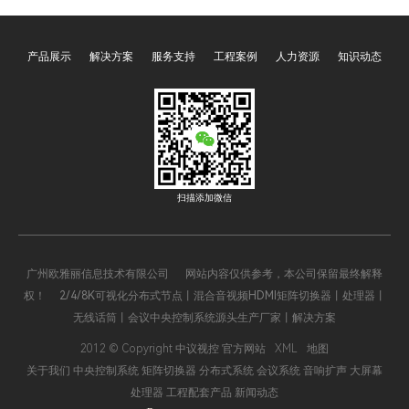
日常运营的全流程。这两项
场景智能联动的关键职责。
功能通过预设程序与智能联
其中，可编程、多媒体、网
产品展示
解决方案
服务支持
工程案例
人力资源
知识动态
动，将分散的声、光、电设
络、智能四大类型的中央控
备整合为统一整体，彻底解
制系统主机，凭借差异化的
决了传统展厅设备操作繁
技术特性与功能优势，覆盖
琐、效率低下的痛点，既保
了从家庭、办公到工业、文
障了展示效果的统一性，又
旅等全场景，成为推动智能
降低了运营管理成本，成为
化升级的核心支撑。四大主
现代展厅不可或缺的核心功
机既相互关联、可协同运
扫描添加微信
能模块。
作，又各有侧重，精准适配
不同场景的核心需求，以下
将全面解析其核心价值与应
广州欧雅丽信息技术有限公司 网站内容仅供参考，本公司保留最终解释
用逻辑。
权！ 2/4/8K可视化分布式节点丨混合音视频HDMI矩阵切换器丨处理器丨
无线话筒丨会议中央控制系统源头生产厂家丨解决方案
2012 © Copyright 中议视控 官方网站
XML
地图
关于我们
中央控制系统
矩阵切换器
分布式系统
会议系统
音响扩声
大屏幕
处理器
工程配套产品
新闻动态