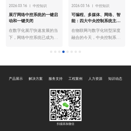
2026.03.16
中控知识
2026.03.13
中控知识
具备CNAS和CMA检测报
可编程网络中控系统主机支
告：中央控制系统主机在会
持通过浏览器WER管理控制
议室和展厅使用更广泛
在数字化浪潮推动下，会议
在物联网与智能化浪潮的推
室与展厅正从传统静态空间
动下，可编程网络中控系统
向智能动态场景升级，中央
主机已成为智能建筑、工业
控制系统主机作为核心管控
自动化、会议中心等场景的
设备，凭借集成化、智能化
核心管控枢纽，承担着设备
优势，成为两大场景的必备
协同、指令下发、状态监控
装备。而具备CNAS（中国
的关键职责。其中，支持通
产品展示
解决方案
服务支持
工程案例
人力资源
知识动态
合格评定国家认可委员会）
过浏览器WEB管理控制是该
和CMA（中国计量认证）双
类主机的核心亮点之一，它
重检测报告的中央控制系统
打破了传统C/S架构的操作
主机，因在质量、性能、合
局限，依托B/S架构的优
规性上更具保障，已成为市
势，实现了跨终端、跨地域
场主流选择，使用范围远超
的便捷管控，大幅降低了操
普通无认证产品，深度赋能
作门槛，提升了系统运维效
扫描添加微信
会议室高效办公与展厅沉浸
率，成为现代智能管控系统