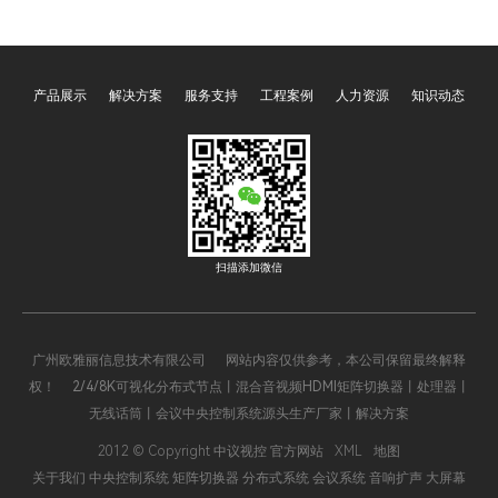
其核心便捷操作，贯穿展厅
集中管控、指令解析调度、
日常运营的全流程。这两项
场景智能联动的关键职责。
功能通过预设程序与智能联
其中，可编程、多媒体、网
产品展示
解决方案
服务支持
工程案例
人力资源
知识动态
动，将分散的声、光、电设
络、智能四大类型的中央控
备整合为统一整体，彻底解
制系统主机，凭借差异化的
决了传统展厅设备操作繁
技术特性与功能优势，覆盖
琐、效率低下的痛点，既保
了从家庭、办公到工业、文
障了展示效果的统一性，又
旅等全场景，成为推动智能
降低了运营管理成本，成为
化升级的核心支撑。四大主
现代展厅不可或缺的核心功
机既相互关联、可协同运
扫描添加微信
能模块。
作，又各有侧重，精准适配
不同场景的核心需求，以下
将全面解析其核心价值与应
广州欧雅丽信息技术有限公司 网站内容仅供参考，本公司保留最终解释
用逻辑。
权！ 2/4/8K可视化分布式节点丨混合音视频HDMI矩阵切换器丨处理器丨
无线话筒丨会议中央控制系统源头生产厂家丨解决方案
2012 © Copyright 中议视控 官方网站
XML
地图
关于我们
中央控制系统
矩阵切换器
分布式系统
会议系统
音响扩声
大屏幕