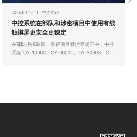
2026.03.13
中控知识
中控系统在部队和涉密项目中使用有线
触摸屏更安全更稳定
在部队指挥调度、涉密项目管控等场景中，中控
系统“OY-1000C、OY-3000C、OY-3000S、OY-
3000U、OY-3000D、OY-6000P、OY-
6000M”作为核心操作终端，直接承载着指令传
输、数据处理、设备管控等关键职能，其安全性
与稳定性直接关系到军事任务的顺利推进、国家
秘密的安全防护，甚至影响核心利益。相较于无
线触摸屏，有线触摸屏“4寸有线触摸屏LS-
400，7.2寸有线触摸屏LS-720S，10.1寸有线触
摸屏LS-1001S、LS-1201S、LS-1560S、LS-
1850S、LS-2150S”凭借物理连接的固有优势，