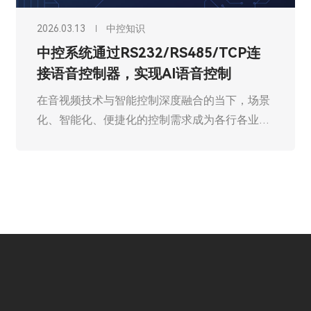
2026.03.13
中控知识
中控系统通过RS232/RS485/TCP连
接语音控制器，实现AI语音控制
在音视频技术与智能控制深度融合的当下，场景
化、智能化、便捷化的控制需求成为各行各业升
级的核心痛点。中控系统作为智能场景的“神经
中枢”，通过标准化接口与多元设备联动，实现
对环境、设备的精准管控；而AI语音控制器的加
入，则打破了传统控制的交互壁垒，让“动口即
控”从概念落地为可感知的现实。本文将深入解
析中控系统通过RS232/RS485/TCP接口连接AI
语音控制器的技术逻辑、应用价值与落地场景，
为行业提供一套高效、稳定的智能控制解决方
案。