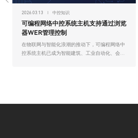
2026.03.13
中控知识
可编程网络中控系统主机支持通过浏览
器WER管理控制
在物联网与智能化浪潮的推动下，可编程网络中
控系统主机已成为智能建筑、工业自动化、会议
中心等场景的核心管控枢纽，承担着设备协同、
指令下发、状态监控的关键职责。其中，支持通
过浏览器WEB管理控制是该类主机的核心亮点之
一，它打破了传统C/S架构的操作局限，依托B/S
架构的优势，实现了跨终端、跨地域的便捷管
控，大幅降低了操作门槛，提升了系统运维效
率，成为现代智能管控系统的重要技术支撑。