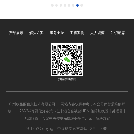
3000S、OY-3000U、OY-
作的核心场景，而中控系统
3000D、OY-6000P、OY-
作为串联音视频、灯光、环
6000M”，是基于计算机技
境等多设备的“智能中枢”，
术、网络通信技术与自动控
其国产化不再是技术选择，
产品展示
解决方案
服务支持
工程案例
人力资源
知识动态
制技术构建的智能化管控平
而是保障信息安全、契合政
台，核心价值在于打破设备
策导向、提升运营效能的必
壁垒，实现音视频、显示、
然趋势。从自主可控的战略
灯光、环境设备等多类设备
刚需到降本增效的现实需
的集中控制、统一管理与智
求，从适配本土场景的精准
能联动。它并非单一硬件，
匹配到生态协同的长远价
而是“硬件主机+控制软件
值，国产化中控系统正以全
扫描添加微信
+操作终端+接口模块”的集
栈优势，重塑高端展厅与会
成化解决方案，如同空间
议场景的技术底座。
的“智能大脑”，将分散的设
广州欧雅丽信息技术有限公司 网站内容仅供参考，本公司保留最终解释
备控制点整合为统一操作入
权！ 2/4/8K可视化分布式节点丨混合音视频HDMI矩阵切换器丨处理器丨
口，解决传统操作中设备
无线话筒丨会议中央控制系统源头生产厂家丨解决方案
多、流程杂、效率低的痛
点，是现代智慧空间数字化
2012 © Copyright 中议视控 官方网站
XML
地图