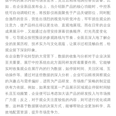
据不同的展示内容与场景需求，灵活且精准地调控各类设备。比
如，在企业新品发布会上，当介绍新产品的核心功能时，中控系
统可自动调暗灯光，将投影仪画面聚焦于产品关键部位，同时配
合激昂的音乐，营造出强烈的视觉与听觉冲击，牢牢抓住观众的
注意力，使产品特点得以更生动、直观地展现。而在日常的企业
成果展示中，又能通过合理安排屏幕切换顺序、灯光亮度变化
等，引导观众按照预设的参观路线与节奏，全面且深入地了解企
业的发展历程、技术实力与文化底蕴，让展示过程流畅自然，给
观众留下深刻印象。
在企业数字化转型的大背景下，数据的收集与分析对于企业决策
至关重要。展厅中控系统在此方面同样发挥着重要作用。它能够
实时收集观众在展厅内的行为数据，如停留时间、关注区域、互
动操作等。通过对这些数据的深入分析，企业可以精准洞察观众
的兴趣点与需求偏好，进而为产品研发、市场推广策略的制定提
供有力依据。例如，如果发现某一产品展示区域观众停留时间较
长且互动频繁，企业便可以考虑加大该产品的研发投入与市场推
广力度；反之，对于观众关注度较低的内容，则可进行优化或调
整。这种基于数据驱动的决策方式，能够帮助企业更加科学、高
效地配置资源，提升市场竞争力。