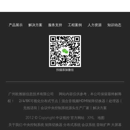
其核心便捷操作，贯穿展厅
集中管控、指令解析调度、
日常运营的全流程。这两项
场景智能联动的关键职责。
功能通过预设程序与智能联
其中，可编程、多媒体、网
产品展示
解决方案
服务支持
工程案例
人力资源
知识动态
动，将分散的声、光、电设
络、智能四大类型的中央控
备整合为统一整体，彻底解
制系统主机，凭借差异化的
决了传统展厅设备操作繁
技术特性与功能优势，覆盖
琐、效率低下的痛点，既保
了从家庭、办公到工业、文
障了展示效果的统一性，又
旅等全场景，成为推动智能
降低了运营管理成本，成为
化升级的核心支撑。四大主
现代展厅不可或缺的核心功
机既相互关联、可协同运
扫描添加微信
能模块。
作，又各有侧重，精准适配
不同场景的核心需求，以下
将全面解析其核心价值与应
广州欧雅丽信息技术有限公司 网站内容仅供参考，本公司保留最终解释
用逻辑。
权！ 2/4/8K可视化分布式节点丨混合音视频HDMI矩阵切换器丨处理器丨
无线话筒丨会议中央控制系统源头生产厂家丨解决方案
2012 © Copyright 中议视控 官方网站
XML
地图
关于我们
中央控制系统
矩阵切换器
分布式系统
会议系统
音响扩声
大屏幕