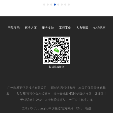
键启动与一键关闭功能则是
的“核心大脑”，承担着设备
其核心便捷操作，贯穿展厅
集中管控、指令解析调度、
日常运营的全流程。这两项
场景智能联动的关键职责。
功能通过预设程序与智能联
其中，可编程、多媒体、网
产品展示
解决方案
服务支持
工程案例
人力资源
知识动态
动，将分散的声、光、电设
络、智能四大类型的中央控
备整合为统一整体，彻底解
制系统主机，凭借差异化的
决了传统展厅设备操作繁
技术特性与功能优势，覆盖
琐、效率低下的痛点，既保
了从家庭、办公到工业、文
障了展示效果的统一性，又
旅等全场景，成为推动智能
降低了运营管理成本，成为
化升级的核心支撑。四大主
现代展厅不可或缺的核心功
机既相互关联、可协同运
扫描添加微信
能模块。
作，又各有侧重，精准适配
不同场景的核心需求，以下
将全面解析其核心价值与应
广州欧雅丽信息技术有限公司 网站内容仅供参考，本公司保留最终解释
用逻辑。
权！ 2/4/8K可视化分布式节点丨混合音视频HDMI矩阵切换器丨处理器丨
无线话筒丨会议中央控制系统源头生产厂家丨解决方案
2012 © Copyright 中议视控 官方网站
XML
地图