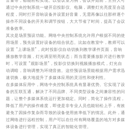
音量等，都能轻松实现。以会议室为例，会议开始前，主持人可
通过中央控制系统一键开启投影仪、电脑，调整灯光亮度至合适
程度，同时打开音响设备并设置好音量，无需再像以往那样逐个
操作不同设备的开关和调节按钮，大大节省了时间，提高了会议
准备效率。
其次是场景预设功能。网络中央控制系统允许用户根据不同的使
用场景，预先设置好设备的组合状态。比如在教室中，教师可以
设置 “上课场景”，此时投影仪自动切换到教学课件页面，音响
播放教学音频，灯光调至明亮状态；而当需要播放影片进行教学
时，可设置 “观影场景”，投影仪切换到视频播放模式，灯光自
动调暗，音响调整为环绕音效。这些预设场景能根据用户需求迅
速切换，极大地提升了多媒体应用的灵活性和便利性。
在多媒体应用中，网络中央控制系统具有显著优势。它实现了设
备的互联互通，解决了不同品牌、不同类型设备之间兼容性的问
题，让整个多媒体系统运行更加稳定。同时，简化了操作流程，
降低了用户的操作难度，即使是非专业人员也能轻松上手，有效
避免了因操作复杂而导致的设备使用效率低下的情况。此外，通
过网络进行远程控制，用户可以在任何有网络覆盖的地方对多媒
体设备进行管理，实现了真正的智能化管理。