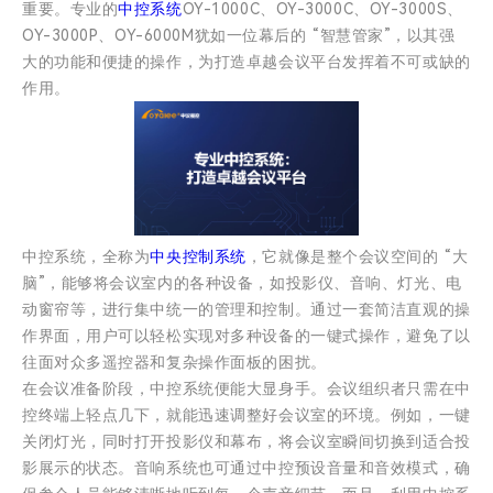
重要。专业的
中控系统
OY-1000C、OY-3000C、OY-3000S、
OY-3000P、OY-6000M犹如一位幕后的 “智慧管家”，以其强
大的功能和便捷的操作，为打造卓越会议平台发挥着不可或缺的
作用。
中控系统，全称为
中央控制系统
，它就像是整个会议空间的 “大
脑”，能够将会议室内的各种设备，如投影仪、音响、灯光、电
动窗帘等，进行集中统一的管理和控制。通过一套简洁直观的操
作界面，用户可以轻松实现对多种设备的一键式操作，避免了以
往面对众多遥控器和复杂操作面板的困扰。
在会议准备阶段，中控系统便能大显身手。会议组织者只需在中
控终端上轻点几下，就能迅速调整好会议室的环境。例如，一键
关闭灯光，同时打开投影仪和幕布，将会议室瞬间切换到适合投
影展示的状态。音响系统也可通过中控预设音量和音效模式，确