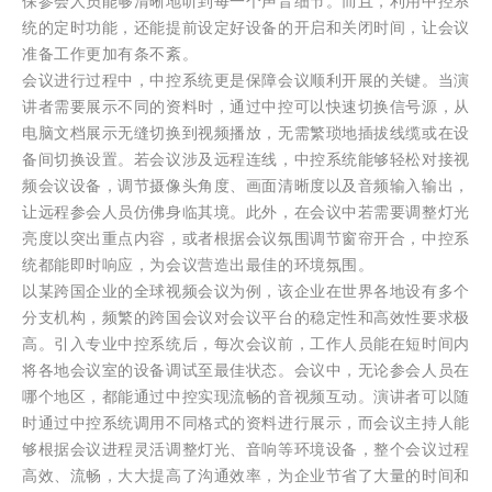
保参会人员能够清晰地听到每一个声音细节。而且，利用中控系
统的定时功能，还能提前设定好设备的开启和关闭时间，让会议
准备工作更加有条不紊。
会议进行过程中，中控系统更是保障会议顺利开展的关键。当演
讲者需要展示不同的资料时，通过中控可以快速切换信号源，从
电脑文档展示无缝切换到视频播放，无需繁琐地插拔线缆或在设
备间切换设置。若会议涉及远程连线，中控系统能够轻松对接视
频会议设备，调节摄像头角度、画面清晰度以及音频输入输出，
让远程参会人员仿佛身临其境。此外，在会议中若需要调整灯光
亮度以突出重点内容，或者根据会议氛围调节窗帘开合，中控系
统都能即时响应，为会议营造出最佳的环境氛围。
以某跨国企业的全球视频会议为例，该企业在世界各地设有多个
分支机构，频繁的跨国会议对会议平台的稳定性和高效性要求极
高。引入专业中控系统后，每次会议前，工作人员能在短时间内
将各地会议室的设备调试至最佳状态。会议中，无论参会人员在
哪个地区，都能通过中控实现流畅的音视频互动。演讲者可以随
时通过中控系统调用不同格式的资料进行展示，而会议主持人能
够根据会议进程灵活调整灯光、音响等环境设备，整个会议过程
高效、流畅，大大提高了沟通效率，为企业节省了大量的时间和