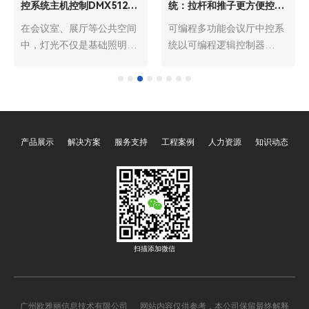
控系统主机控制DMX512灯
统：拉杆和推子更方便控制
光更方便
灯光和音量
在会议室、展厅等公共空间
可编程多功能会议厅中控系
中，灯光不仅是基础照明工
统以可编程逻辑控制器
具，更是营造氛围、适配场
（PLC）为核心，整合了音
景、传递信息的核心载体。
视频、灯光、环境控制等各
DMX512灯光作为专业舞台
类设备，通过预设程序与灵
与公共空间的主流选择，凭
活编程，实现多设备的集中
借精准的参数调控、丰富的
管控与智能联动，广泛应用
产品展示
解决方案
服务支持
工程案例
人力资源
知识动态
效果呈现，成为提升空间质
于政企单位、高校、会展中
感的关键。而通过中控系统
心等各类场景。与传统中控
主机直接控制DMX512灯
系统相比，其核心优势在
光，相较于传统独立控制模
于“可编程性”，可根据不同
式，能大幅简化操作流程、
会议场景定制控制逻辑，而
提升管控效率、优化使用体
拉杆与推子的加入，进一步
验，成为现代会议室与展厅
优化了人机交互体验，让非
扫描添加微信
智能化建设的优选方案，其
专业人员也能轻松完成灯
便捷性体现在操作、管理、
光、音量的精细调控，无需
适配、运维等多个核心维
繁琐的菜单操作与专业培
广州欧雅丽信息技术有限公司 网站内容仅供参考，本公司保留最终解释