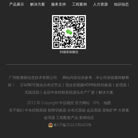
产品展示
解决方案
服务支持
工程案例
人力资源
知识动态
合格评定国家认可委员会）
过浏览器WEB管理控制是该
和CMA（中国计量认证）双
类主机的核心亮点之一，它
重检测报告的中央控制系统
打破了传统C/S架构的操作
主机，因在质量、性能、合
局限，依托B/S架构的优
规性上更具保障，已成为市
势，实现了跨终端、跨地域
场主流选择，使用范围远超
的便捷管控，大幅降低了操
普通无认证产品，深度赋能
作门槛，提升了系统运维效
扫描添加微信
会议室高效办公与展厅沉浸
率，成为现代智能管控系统
式展示。
的重要技术支撑。
广州欧雅丽信息技术有限公司 网站内容仅供参考，本公司保留最终解释
权！ 2/4/8K可视化分布式节点丨混合音视频HDMI矩阵切换器丨处理器丨
无线话筒丨会议中央控制系统源头生产厂家丨解决方案
2012 © Copyright 中议视控 官方网站
XML
地图
关于我们
中央控制系统
矩阵切换器
分布式系统
会议系统
音响扩声
大屏幕
处理器
工程配套产品
新闻动态
粤ICP备2024338403号