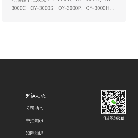
3000C、OY-3000S、OY-3000P、OY-3000H、
OY-3000U、OY-3000D、OY-6000C、OY-
6000P、OY-6000M”，是一种以可编程逻辑控制
器（PLC） 为核心，集控制、计算、通信、数据
于一体的智能化管理平台。它通过预先编写的程
序指令，将不同品牌、不同类型的设备（如灯
光、音视频、空调、安防等）整合在统一操作界
面下，实现集中管控、智能联动、远程运维。简
单来说，它是智能场景的“大脑”。传统中控功能
固定，而可编程中控的核心在于“可编程”——控
制逻辑可根据需求灵活定义与调整，既能一键开
知识动态
启“会议模式”，也能适配工业产线的复杂时序，
公司动态
是数字化转型的战略性基础设施。
扫描添加微信
中控知识
矩阵知识