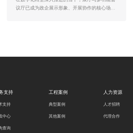
议厅已成为政企展示形象、开展协作的核心场
景，而中控系统作为串联音视频、灯光、环境等
多设备的“智能中枢”，其国产化不再是技术选
择，而是保障信息安全、契合政策导向、提升运
营效能的必然趋势。从自主可控的战略刚需到降
本增效的现实需求，从适配本土场景的精准匹配
到生态协同的长远价值，国产化中控系统正以全
栈优势，重塑高端展厅与会议场景的技术底座。
务支持
工程案例
人力资源
术支持
典型案例
人才招聘
载中心
其他案例
代理合作
伪查询