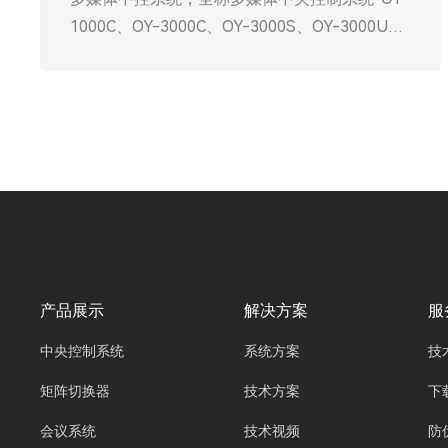
1000C、OY-3000C、OY-3000S、OY-3000U、
OY-3000D、OY-6000P、OY-6000M”，是基于
计算机技术、网络通信技术与自动控制技术构建
的智能化管控平台，核心价值在于打破设备壁
垒，实现音视频、显示、灯光、环境设备等多类
设备的集中控制、统一管理与智能联动。它并非
单一硬件，而是“硬件主机+控制软件+操作终端
+接口模块”的集成化解决方案，如同空间的“智
能大脑”，将分散的设备控制点整合为统一操作
入口，解决传统操作中设备多、流程杂、效率低
的痛点，是现代智慧空间数字化升级的核心支
产品展示
解决方案
服
撑。
中央控制系统
系统方案
技
矩阵切换器
技术方案
下
会议系统
技术视频
防