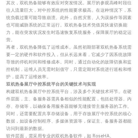
其次，双机热备能够有效应对突发情况。展厅的参观高峰时段往
往人流量巨大，对中控系统的性能要求极高。在这种情况下，系
统负载过重可能导致崩溃。此外，自然灾害、人为误操作等因素
也可能威胁系统的正常运行。双机热备技术凭借其快速切换能
力，能在突发状况发生时迅速恢复系统服务，保障展厅的稳定运
营。
再者，双机热备降低了运维成本。虽然初期部署双机热备系统需
要一定的硬件和软件投入，但从长远来看，它减少了因系统故障
导致的停机时间和维修成本。同时，通过自动化的故障切换和监
控机制，运维人员无需时刻值守，只需定期对系统进行巡检和维
护，提高了运维效率。
双机热备展厅中控系统平台的关键技术与实现
构建双机热备展厅中控系统平台，涉及多个关键技术环节。在硬
件层面，主、备服务器需具备相似的性能配置，包括处理器、内
存、存储等，以确保备用服务器能够无缝接管主服务器的工作。
同时，还需要配置共享存储设备，用于存放展厅中控系统的核心
数据，如设备控制程序、多媒体资源等，保证主、备服务器都能
访问到最新的数据。
软件层面，需采用专业的双机热备软件，如 RoseHA、