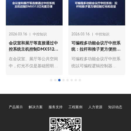
26.03.16
中控知识
2026.03.16
中控知识
2026.0
编程多功能会议厅中控系
展厅网络中控系统的一键启
可编
：拉杆和推子更方便控制
动和一键关闭
能：
光和音量
解析
编程多功能会议厅中控系
在数字化展厅快速发展的当
在物
以可编程逻辑控制器
下，网络中控系统已成为展
融合
PLC）为核心，整合了音
厅运营的“智慧中枢”，而一
主机
频、灯光、环境控制等各
键启动与一键关闭功能则是
的“
设备，通过预设程序与灵
其核心便捷操作，贯穿展厅
集中
编程，实现多设备的集中
日常运营的全流程。这两项
场景
控与智能联动，广泛应用
功能通过预设程序与智能联
其中
产品展示
解决方案
服务支持
工程案例
人力资源
知识动态
政企单位、高校、会展中
动，将分散的声、光、电设
络、
等各类场景。与传统中控
备整合为统一整体，彻底解
制系
统相比，其核心优势在
决了传统展厅设备操作繁
技术
“可编程性”，可根据不同
琐、效率低下的痛点，既保
了从