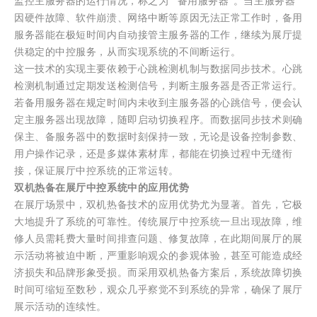
监控主服务器的运行情况，称之为 “备用服务器”。当主服务器
因硬件故障、软件崩溃、网络中断等原因无法正常工作时，备用
服务器能在极短时间内自动接管主服务器的工作，继续为展厅提
供稳定的中控服务，从而实现系统的不间断运行。
这一技术的实现主要依赖于心跳检测机制与数据同步技术。心跳
检测机制通过定期发送检测信号，判断主服务器是否正常运行。
若备用服务器在规定时间内未收到主服务器的心跳信号，便会认
定主服务器出现故障，随即启动切换程序。而数据同步技术则确
保主、备服务器中的数据时刻保持一致，无论是设备控制参数、
用户操作记录，还是多媒体素材库，都能在切换过程中无缝衔
接，保证展厅中控系统的正常运转。
双机热备在展厅中控系统中的应用优势
在展厅场景中，双机热备技术的应用优势尤为显著。首先，它极
大地提升了系统的可靠性。传统展厅中控系统一旦出现故障，维
修人员需耗费大量时间排查问题、修复故障，在此期间展厅的展
示活动将被迫中断，严重影响观众的参观体验，甚至可能造成经
济损失和品牌形象受损。而采用双机热备方案后，系统故障切换
时间可缩短至数秒，观众几乎察觉不到系统的异常，确保了展厅
展示活动的连续性。