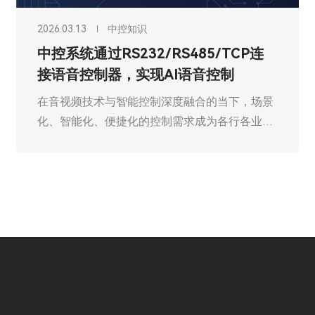
2026.03.13
中控知识
中控系统通过RS232/RS485/TCP连
接语音控制器，实现AI语音控制
在音视频技术与智能控制深度融合的当下，场景
化、智能化、便捷化的控制需求成为各行各业升
级的核心痛点。中控系统作为智能场景的“神经
中枢”，通过标准化接口与多元设备联动，实现
对环境、设备的精准管控；而AI语音控制器的加
入，则打破了传统控制的交互壁垒，让“动口即
控”从概念落地为可感知的现实。本文将深入解
析中控系统通过RS232/RS485/TCP接口连接AI
语音控制器的技术逻辑、应用价值与落地场景，
为行业提供一套高效、稳定的智能控制解决方
案。