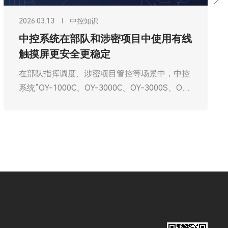
2026.03.13
中控知识
中控系统在部队和涉密项目中使用有线
触摸屏更安全更稳定
在部队指挥调度、涉密项目管控等场景中，中控
系统“OY-1000C、OY-3000C、OY-3000S、OY-
3000U、OY-3000D、OY-6000P、OY-
6000M”作为核心操作终端，直接承载着指令传
输、数据处理、设备管控等关键职能，其安全性
与稳定性直接关系到军事任务的顺利推进、国家
秘密的安全防护，甚至影响核心利益。相较于无
线触摸屏，有线触摸屏“4寸有线触摸屏LS-
400，7.2寸有线触摸屏LS-720S，10.1寸有线触
摸屏LS-1001S、LS-1201S、LS-1560S、LS-
1850S、LS-2150S”凭借物理连接的固有优势，