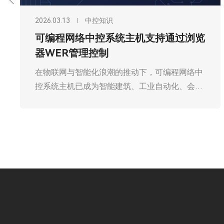
2026.03.13
中控知识
可编程网络中控系统主机支持通过浏览
器WER管理控制
在物联网与智能化浪潮的推动下，可编程网络中
控系统主机已成为智能建筑、工业自动化、会议
中心等场景的核心管控枢纽，承担着设备协同、
指令下发、状态监控的关键职责。其中，支持通
过浏览器WEB管理控制是该类主机的核心亮点之
一，它打破了传统C/S架构的操作局限，依托B/S
架构的优势，实现了跨终端、跨地域的便捷管
控，大幅降低了操作门槛，提升了系统运维效
率，成为现代智能管控系统的重要技术支撑。