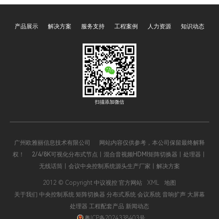
日常运营的全流程。这两项
场景智能联动的关键职责。
功能通过预设程序与智能联
其中，可编程、多媒体、网
产品展示
解决方案
服务支持
工程案例
人力资源
知识动态
动，将分散的声、光、电设
络、智能四大类型的中央控
备整合为统一整体，彻底解
制系统主机，凭借差异化的
决了传统展厅设备操作繁
技术特性与功能优势，覆盖
琐、效率低下的痛点，既保
了从家庭、办公到工业、文
障了展示效果的统一性，又
旅等全场景，成为推动智能
降低了运营管理成本，成为
化升级的核心支撑。四大主
现代展厅不可或缺的核心功
机既相互关联、可协同运
扫描添加微信
能模块。
作，又各有侧重，精准适配
不同场景的核心需求，以下
将全面解析其核心价值与应
广州欧雅丽信息技术有限公司 网站内容仅供参考，本公司保留最终解释
用逻辑。
权！ 2/4/8K可视化分布式节点丨混合音视频HDMI矩阵切换器丨处理器丨
无线话筒丨会议中央控制系统源头生产厂家丨解决方案
2012 © Copyright 中议视控 官方网站
XML
地图
关于我们
中央控制系统
矩阵切换器
分布式系统
会议系统
音响扩声
大屏幕
处理器
工程配套产品
新闻动态
粤ICP备2024338403号