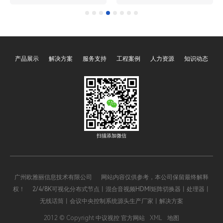
厅运营的“智慧中枢”，而一
主机作为各类智能场景
键启动与一键关闭功能则是
的“核心大脑”，承担着设备
其核心便捷操作，贯穿展厅
集中管控、指令解析调度、
日常运营的全流程。这两项
场景智能联动的关键职责。
功能通过预设程序与智能联
其中，可编程、多媒体、网
产品展示
解决方案
服务支持
工程案例
人力资源
知识动态
动，将分散的声、光、电设
络、智能四大类型的中央控
备整合为统一整体，彻底解
制系统主机，凭借差异化的
决了传统展厅设备操作繁
技术特性与功能优势，覆盖
琐、效率低下的痛点，既保
了从家庭、办公到工业、文
障了展示效果的统一性，又
旅等全场景，成为推动智能
降低了运营管理成本，成为
化升级的核心支撑。四大主
现代展厅不可或缺的核心功
机既相互关联、可协同运
扫描添加微信
能模块。
作，又各有侧重，精准适配
不同场景的核心需求，以下
将全面解析其核心价值与应
广州欧雅丽信息技术有限公司 网站内容仅供参考，本公司保留最终解释
用逻辑。
权！ 2/4/8K可视化分布式节点丨混合音视频HDMI矩阵切换器丨处理器丨
无线话筒丨会议中央控制系统源头生产厂家丨解决方案
2012 © Copyright 中议视控 官方网站
XML
地图