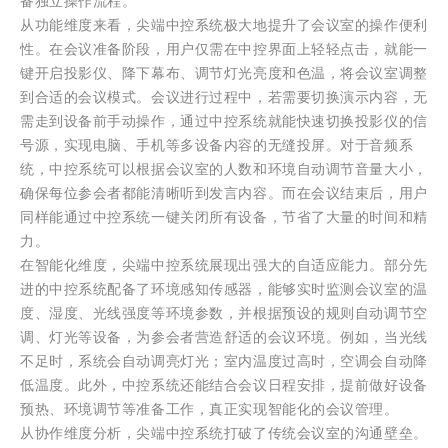
备独立操作流程。
从功能维度来看，尖端中控系统极大地提升了会议室的操作便利
性。在会议准备阶段，用户仅需在中控界面上轻轻点击，就能一
键开启投影仪、降下幕布、调节灯光亮度和色温，将会议室调整
到合适的会议模式。会议进行过程中，若需要切换演示内容，无
需走到设备前手动操作，通过中控系统就能快速切换投影仪的信
号源，实现电脑、手机等多设备内容的无缝投屏。对于音频系
统，中控系统可以根据会议室的人数和环境自动调节音量大小，
确保每位参会者都能清晰听到发言内容。而在会议结束后，用户
同样能通过中控系统一键关闭所有设备，节省了大量的时间和精
力。
在智能化维度，尖端中控系统展现出强大的自适应能力。部分先
进的中控系统配备了环境感知传感器，能够实时监测会议室的温
度、湿度、光线强度等环境参数，并根据预设的规则自动调节空
调、灯光等设备，为参会者营造舒适的会议环境。例如，当光线
不足时，系统会自动调亮灯光；室内温度过高时，空调会自动降
低温度。此外，中控系统还能结合会议日程安排，提前做好设备
预热、环境调节等准备工作，真正实现智能化的会议管理。
从协作维度分析，尖端中控系统打破了传统会议室的沟通壁垒。