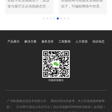
在数字化浪潮推动下，会议
在物联网与智能化浪潮的推
室与展厅正从传统静态空间
动下，可编程网络中控系统
向智能动态场景升级，中央
主机已成为智能建筑、工业
控制系统主机作为核心管控
自动化、会议中心等场景的
设备，凭借集成化、智能化
核心管控枢纽，承担着设备
优势，成为两大场景的必备
协同、指令下发、状态监控
装备。而具备CNAS（中国
的关键职责。其中，支持通
产品展示
解决方案
服务支持
工程案例
人力资源
知识动态
合格评定国家认可委员会）
过浏览器WEB管理控制是该
和CMA（中国计量认证）双
类主机的核心亮点之一，它
重检测报告的中央控制系统
打破了传统C/S架构的操作
主机，因在质量、性能、合
局限，依托B/S架构的优
规性上更具保障，已成为市
势，实现了跨终端、跨地域
场主流选择，使用范围远超
的便捷管控，大幅降低了操
普通无认证产品，深度赋能
作门槛，提升了系统运维效
扫描添加微信
会议室高效办公与展厅沉浸
率，成为现代智能管控系统
式展示。
的重要技术支撑。
广州欧雅丽信息技术有限公司 网站内容仅供参考，本公司保留最终解释
权！ 2/4/8K可视化分布式节点丨混合音视频HDMI矩阵切换器丨处理器丨