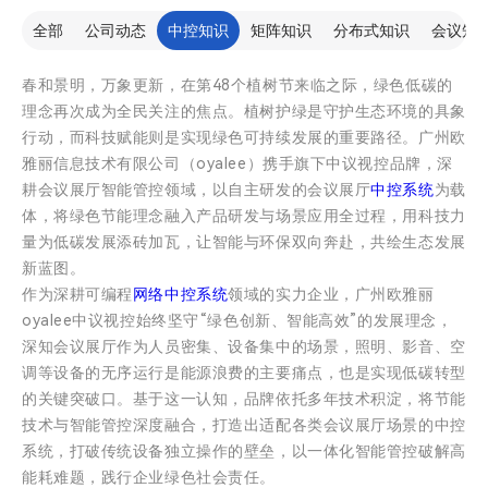
全部
公司动态
中控知识
矩阵知识
分布式知识
会议知
春和景明，万象更新，在第48个植树节来临之际，绿色低碳的
理念再次成为全民关注的焦点。植树护绿是守护生态环境的具象
行动，而科技赋能则是实现绿色可持续发展的重要路径。广州欧
雅丽信息技术有限公司（oyalee）携手旗下中议视控品牌，深
耕会议展厅智能管控领域，以自主研发的会议展厅
中控系统
为载
体，将绿色节能理念融入产品研发与场景应用全过程，用科技力
量为低碳发展添砖加瓦，让智能与环保双向奔赴，共绘生态发展
新蓝图。
作为深耕可编程
网络中控系统
领域的实力企业，广州欧雅丽
oyalee中议视控始终坚守“绿色创新、智能高效”的发展理念，
深知会议展厅作为人员密集、设备集中的场景，照明、影音、空
调等设备的无序运行是能源浪费的主要痛点，也是实现低碳转型
的关键突破口。基于这一认知，品牌依托多年技术积淀，将节能
技术与智能管控深度融合，打造出适配各类会议展厅场景的中控
系统，打破传统设备独立操作的壁垒，以一体化智能管控破解高
能耗难题，践行企业绿色社会责任。