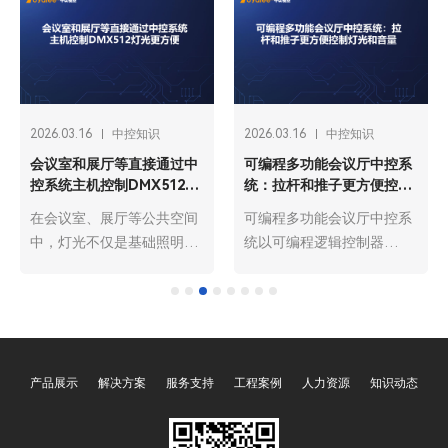
2026.03.16
中控知识
2026.03.16
中控知识
会议室和展厅等直接通过中
可编程多功能会议厅中控系
控系统主机控制DMX512灯
统：拉杆和推子更方便控制
光更方便
灯光和音量
在会议室、展厅等公共空间
可编程多功能会议厅中控系
中，灯光不仅是基础照明工
统以可编程逻辑控制器
具，更是营造氛围、适配场
（PLC）为核心，整合了音
景、传递信息的核心载体。
视频、灯光、环境控制等各
DMX512灯光作为专业舞台
类设备，通过预设程序与灵
与公共空间的主流选择，凭
活编程，实现多设备的集中
借精准的参数调控、丰富的
管控与智能联动，广泛应用
产品展示
解决方案
服务支持
工程案例
人力资源
知识动态
效果呈现，成为提升空间质
于政企单位、高校、会展中
感的关键。而通过中控系统
心等各类场景。与传统中控
主机直接控制DMX512灯
系统相比，其核心优势在