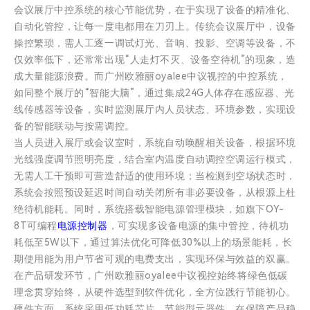
会议展厅中控系统的核心节能优势，在于实现了设备的精准化、
自动化管控，让每一度电都用在刀刃上。传统会议展厅中，设备
操控繁琐，需人工逐一调试灯光、音响、投影、空调等设备，不
仅效率低下，还常常出现“人走灯不灭、设备空待机”的现象，造
成大量能源浪费。而广州欧雅丽oyalee中议视控的中控系统，
如同整个展厅的“智能大脑”，通过集成24G人体存在感应器、光
线传感器等设备，实时监测展厅内人员状态、环境参数，实现设
备的智能联动与按需调控。
当人员进入展厅或会议室时，系统自动唤醒相关设备，根据环境
光线强度调节照明亮度，结合室内温度自动调控空调运行模式，
无需人工干预即可营造舒适的使用环境；当检测到空场状态时，
系统会按照预设延迟时间自动关闭所有非必要设备，从根源上杜
绝待机能耗。同时，系统搭载智能电源管理模块，如旗下OY-
8T可编程
电源控制器
，可实现多设备电源的集中管控，待机功
耗低至5W以下，通过算法优化可降低30%以上的场景能耗，长
期使用能为用户节省可观的电费支出，实现环保与效益的双赢。
在产品研发环节，广州欧雅丽oyalee中议视控始终将绿色低碳
理念贯穿始终，从硬件选型到软件优化，全方位践行节能初心。
硬件方面，系统采用低功耗芯片、节能型元器件，在保障产品稳