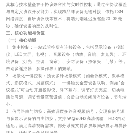
其核心技术壁垒在于协议兼容性与实时性控制：通过全协议覆盖
与自定义协议开发能力，实现跨品牌设备无缝对接；依托TSN
网络调度、自研协议栈等技术，将端到端延迟压缩至20-38毫
秒，确保设备响应的及时性。
三、核心功能与价值
（一）核心功能
1. 集中控制：一站式管控所有连接设备，包括显示设备（投影
仪、LED大屏、电视）、音频设备（功放、音响、麦克风）、环
境设备（灯光、空调、窗帘）、安防设备（摄像头、门禁）等，
告别多遥控器、多操作界面的繁琐。
2. 场景化一键控制：预设多种场景模式（如会议模式、教学模
式、影院模式、展览模式），一键触发全套设备联动。例如“会
议模式”可自动开启投影仪、降下幕布、调节灯光亮度、切换电
脑信号源、调节音量至预设值，会后自动关闭所有设备，节能省
心。
3. 信号路由与切换：高效调度多路音视频信号，实现多信号源
与多显示设备的自由切换，支持4K@60Hz高清传输、HDR自动
适配，满足高清视听需求。部分系统支持多屏幕同步显示与异步
播放，适配多元化呈现场景。