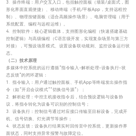
3. 操作终端：用户交互入口，包括触控面板（墙装/桌面式，图
形化界面直观便捷）、移动终端（手机/平板App，支持远程控
制）、物理按键面板（适合高频操作场景）、电脑管理端（用于
系统配置、编程与远程运维）。
4. 控制软件：核心逻辑载体，支持图形化编程（快速搭建基础
控制逻辑）与高级编程（C语言级开发，实现复杂场景与第三方
对接），可预设场景模式、设置设备联动规则、监控设备运行状
态。
（二）技术原理
多媒体中控系统的运行遵循“指令输入-解析处理-设备执行-状
态反馈”的闭环逻辑：
1. 指令输入：用户通过触控面板、手机App等终端发出操作指
令（如“开启会议模式”“切换信号源”）；
2. 解析处理：中控主机接收指令后，结合预设逻辑与设备协
议，将指令转化为设备可识别的控制信号；
3. 设备执行：控制信号通过对应接口传输至目标设备，完成开
机、信号切换、灯光调节等操作；
4. 状态反馈：设备执行结果实时回传至中控系统，更新操作界
面状态，同时支持异常报警与故障定位。