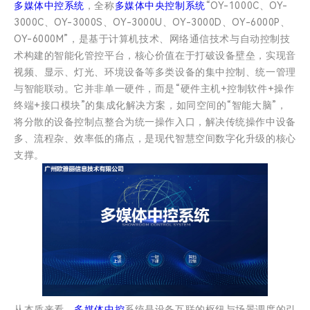
多媒体中控系统
，全称
多媒体中央控制系统
“OY-1000C、OY-
3000C、OY-3000S、OY-3000U、OY-3000D、OY-6000P、
OY-6000M”，是基于计算机技术、网络通信技术与自动控制技
术构建的智能化管控平台，核心价值在于打破设备壁垒，实现音
视频、显示、灯光、环境设备等多类设备的集中控制、统一管理
与智能联动。它并非单一硬件，而是“硬件主机+控制软件+操作
终端+接口模块”的集成化解决方案，如同空间的“智能大脑”，
将分散的设备控制点整合为统一操作入口，解决传统操作中设备
多、流程杂、效率低的痛点，是现代智慧空间数字化升级的核心
支撑。
从本质来看，
多媒体中控
系统是设备互联的枢纽与场景调度的引