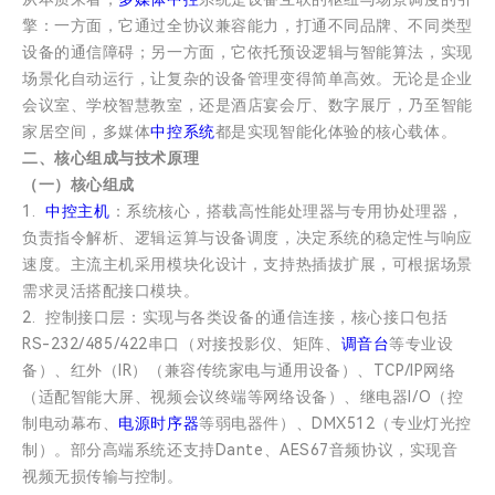
擎：一方面，它通过全协议兼容能力，打通不同品牌、不同类型
设备的通信障碍；另一方面，它依托预设逻辑与智能算法，实现
场景化自动运行，让复杂的设备管理变得简单高效。无论是企业
会议室、学校智慧教室，还是酒店宴会厅、数字展厅，乃至智能
家居空间，多媒体
中控系统
都是实现智能化体验的核心载体。
二、核心组成与技术原理
（一）核心组成
1.
中控主机
：系统核心，搭载高性能处理器与专用协处理器，
负责指令解析、逻辑运算与设备调度，决定系统的稳定性与响应
速度。主流主机采用模块化设计，支持热插拔扩展，可根据场景
需求灵活搭配接口模块。
2. 控制接口层：实现与各类设备的通信连接，核心接口包括
RS-232/485/422串口（对接投影仪、矩阵、
调音台
等专业设
备）、红外（IR）（兼容传统家电与通用设备）、TCP/IP网络
（适配智能大屏、视频会议终端等网络设备）、继电器I/O（控
制电动幕布、
电源时序器
等弱电器件）、DMX512（专业灯光控
制）。部分高端系统还支持Dante、AES67音频协议，实现音
视频无损传输与控制。