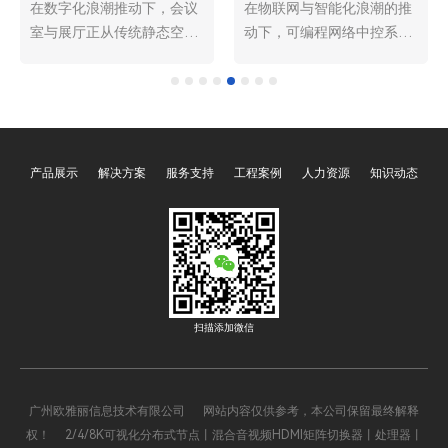
在数字化浪潮推动下，会议
在物联网与智能化浪潮的推
室与展厅正从传统静态空间
动下，可编程网络中控系统
向智能动态场景升级，中央
主机已成为智能建筑、工业
控制系统主机作为核心管控
自动化、会议中心等场景的
设备，凭借集成化、智能化
核心管控枢纽，承担着设备
优势，成为两大场景的必备
协同、指令下发、状态监控
装备。而具备CNAS（中国
的关键职责。其中，支持通
产品展示
解决方案
服务支持
工程案例
人力资源
知识动态
合格评定国家认可委员会）
过浏览器WEB管理控制是该
和CMA（中国计量认证）双
类主机的核心亮点之一，它
重检测报告的中央控制系统
打破了传统C/S架构的操作
主机，因在质量、性能、合
局限，依托B/S架构的优
规性上更具保障，已成为市
势，实现了跨终端、跨地域
场主流选择，使用范围远超
的便捷管控，大幅降低了操
普通无认证产品，深度赋能
作门槛，提升了系统运维效
扫描添加微信
会议室高效办公与展厅沉浸
率，成为现代智能管控系统
式展示。
的重要技术支撑。
广州欧雅丽信息技术有限公司 网站内容仅供参考，本公司保留最终解释
权！ 2/4/8K可视化分布式节点丨混合音视频HDMI矩阵切换器丨处理器丨