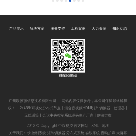
控制系统主机作为核心管控
自动化、会议中心等场景的
设备，凭借集成化、智能化
核心管控枢纽，承担着设备
优势，成为两大场景的必备
协同、指令下发、状态监控
装备。而具备CNAS（中国
的关键职责。其中，支持通
产品展示
解决方案
服务支持
工程案例
人力资源
知识动态
合格评定国家认可委员会）
过浏览器WEB管理控制是该
和CMA（中国计量认证）双
类主机的核心亮点之一，它
重检测报告的中央控制系统
打破了传统C/S架构的操作
主机，因在质量、性能、合
局限，依托B/S架构的优
规性上更具保障，已成为市
势，实现了跨终端、跨地域
场主流选择，使用范围远超
的便捷管控，大幅降低了操
普通无认证产品，深度赋能
作门槛，提升了系统运维效
扫描添加微信
会议室高效办公与展厅沉浸
率，成为现代智能管控系统
式展示。
的重要技术支撑。
广州欧雅丽信息技术有限公司 网站内容仅供参考，本公司保留最终解释
权！ 2/4/8K可视化分布式节点丨混合音视频HDMI矩阵切换器丨处理器丨
无线话筒丨会议中央控制系统源头生产厂家丨解决方案
2012 © Copyright 中议视控 官方网站
XML
地图
关于我们
中央控制系统
矩阵切换器
分布式系统
会议系统
音响扩声
大屏幕