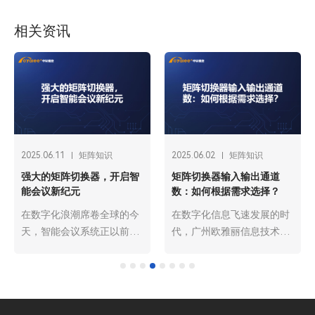
相关资讯
2025.06.11
矩阵知识
2025.06.02
矩阵知识
强大的矩阵切换器，开启智
矩阵切换器输入输出通道
能会议新纪元
数：如何根据需求选择？
在数字化浪潮席卷全球的今
在数字化信息飞速发展的时
天，智能会议系统正以前所
代，广州欧雅丽信息技术有
未有的速度革新着人们的沟
限公司oyalee中议视控的矩
通与协作方式。从跨国企业
阵切换器“8进8出FLX-
的战略研讨，到高校科研团
NANO，16进16出FLX-
队的学术交流，再到远程医
MMD、32进32出FLX-