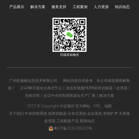
疗的专家会诊，高效、流
LARGE、40进40出FLX-
产品展示
解决方案
服务支持
工程案例
人力资源
知识动态
畅、多元化的会议体验成为
PLUS、72进72出FLX-
时代刚需。而在这场智能会
BIGGER、144进144出FLX-
议的变革中，广州欧雅丽信
SUPER、288进288出FLX-
息技术有限公司oyalee中议
MAX”作为实现音视频信号
视控的矩阵切换器“8进8出
灵活切换与分配的核心设
FLX-NANO，16进16出FLX-
备，广泛应用于会议室、监
MMD、32进32出FLX-
控中心、多媒体展厅等多个
扫描添加微信
LARGE、40进40出FLX-
领域。而矩阵切换器的输入
PLUS、72进72出FLX-
输出通道数，直接决定了其
BIGGER、144进144出FLX-
信号处理能力和适用场景。
广州欧雅丽信息技术有限公司 网站内容仅供参考，本公司保留最终解释
SUPER、288进288出FLX-
那么，如何根据实际需求精
权！ 2/4/8K可视化分布式节点丨混合音视频HDMI矩阵切换器丨处理器丨
MAX”以其强大的功能与卓
准选择合适的输入输出通道
无线话筒丨会议中央控制系统源头生产厂家丨解决方案
越的性能，悄然成为推动行
数呢？这需要我们深入了解
业发展的核心引擎，开启了
矩阵切换器的工作原理、应
2012 © Copyright 中议视控 官方网站
XML
地图
智能会议的新纪元。
用场景以及关键影响因素。
关于我们
中央控制系统
矩阵切换器
分布式系统
会议系统
音响扩声
大屏幕
处理器
工程配套产品
新闻动态
粤ICP备2024338403号