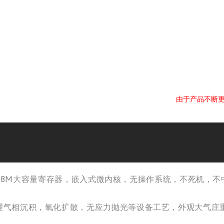
由于产品不断
，128M大容量寄存器，嵌入式微内核，无操作系统，不死机，不中
理气相沉积，氧化扩散，无应力抛光等设备工艺，外观大气庄重。