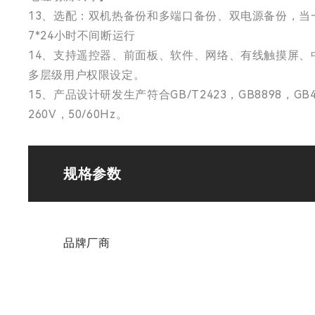
13、选配：双机热备份和多端口备份、双电源备份，
7*24小时不间断运行
14、支持遥控器、前面板、软件、网络、有线触摸屏、中控等
多层级用户权限设定。
15、产品设计研发生产符合GB/T2423，GB8898，
260V，50/60Hz。
规格参数
品牌厂商