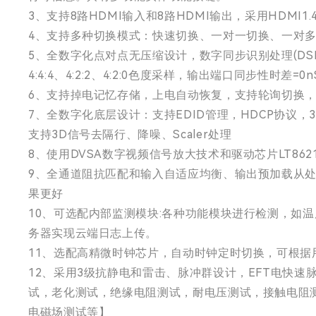
3、支持8路HDMI输入和8路HDMI输出，采用HDMI
4、支持多种切换模式：快速切换、一对一切换、一对
5、全数字化点对点无压缩设计，数字同步识别处理(DSIP)技术
4:4:4、4:2:2、4:2:0色度采样，输出端口同步性时差
6、支持掉电记忆存储，上电自动恢复，支持轮询切换，
7、全数字化底层设计：支持EDID管理，HDCP协议，3D视频，蓝光
支持3D信号去隔行、降噪、Scaler处理
8、使用DVSA数字视频信号放大技术和驱动芯片LT86
9、全通道阻抗匹配和输入自适应均衡、输出预加载从处理，采
果更好
10、可选配内部监测模块:各种功能模块进行检测，如
务器实现云端日志上传。
11、选配高精微时钟芯片，自动时钟定时切换，可根
12、采用3级抗静电和雷击、脉冲群设计，EFT电快速
试，老化测试，绝缘电阻测试，耐电压测试，接触电阻
电磁场测试等】