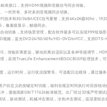
1.4标准接口，支持HDMI视频和音频信号同步传输。
多、一对所有、多对多的音视频同步切换。
和30/36Bit/CEC信号重整，支持4Kx2K@30hz，1920
=0nS，像素级显示，帧级同步。
自动切换，支持场景管理，配合软件最多可以实现999组场
DVD24/50/60fs/HD-DVD/xvYCC，支持DTS-HD/Dol
21S，传输距离更远，驱动距离自适应以及各种等级调节，HDM
用TrueLife Enhancement和SOC和ISP处理
温度，运行时间，运行状况报警等。可选配日志模块，通过服
据用户自定义的按键定时功能，做到在规定时间执行对应按钮动
脉冲，遵循国家GB/T17626标准规范。出厂经过32项严苛
测试，振动测试，机械冲击测试，冷热冲击测试，温湿度组合