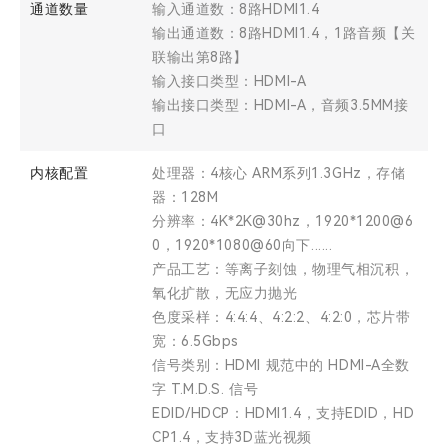
通道数量
输入通道数：8路HDMI1.4
输出通道数：8路HDMI1.4，1路音频【关
联输出第8路】
输入接口类型：HDMI-A
输出接口类型：HDMI-A，音频3.5MM接
口
内核配置
处理器：4核心 ARM系列1.3GHz，存储
器：128M
分辨率：4K*2K@30hz，1920*1200@6
0，1920*1080@60向下......
产品工艺：等离子刻蚀，物理气相沉积，
氧化扩散，无应力抛光
色度采样：4:4:4、4:2:2、4:2:0，芯片带
宽：6.5Gbps
信号类别：HDMI 规范中的 HDMI-A全数
字 T.M.D.S. 信号
EDID/HDCP：HDMI1.4，支持EDID，HD
CP1.4，支持3D蓝光视频