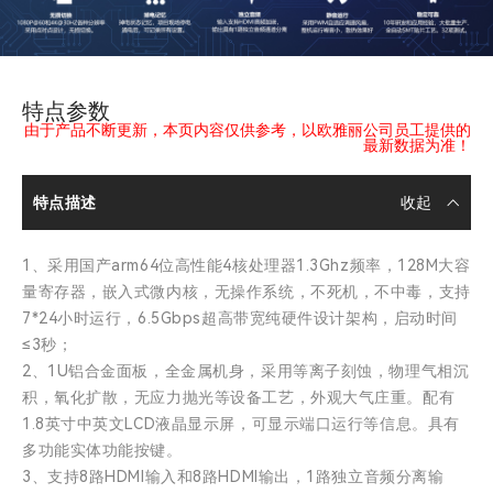
特点参数
由于产品不断更新，本页内容仅供参考，以欧雅丽公司员工提供的
最新数据为准！
特点描述
1、采用国产arm64位高性能4核处理器1.3Ghz频率，128M大容
量寄存器，嵌入式微内核，无操作系统，不死机，不中毒，支持
7*24小时运行，6.5Gbps超高带宽纯硬件设计架构，启动时间
≤3秒；
2、1U铝合金面板，全金属机身，采用等离子刻蚀，物理气相沉
积，氧化扩散，无应力抛光等设备工艺，外观大气庄重。配有
1.8英寸中英文LCD液晶显示屏，可显示端口运行等信息。具有
多功能实体功能按键。
3、支持8路HDMI输入和8路HDMI输出，1路独立音频分离输