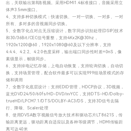
出，关联输出第8路视频。采用HDMI1.4标准接口，音频采用立
体声3.5mm接口。
4、支持多种切换模式：快速切换、一对一切换、一对多、一对
所有、多对多的音视频同步切换。
5、全数字化点对点无压缩设计，数字同步识别处理(DSIP)技术
和30/36Bit/CEC信号重整，支持4Kx2K@30hz，
1920x1200@60，1920x1080@60及以下分辨率，支持
4:4:4、4:2:2、4:2:0色度采样，输出端口同步性时差=0nS，像
素级显示，帧级同步。
6、支持掉电记忆存储，上电自动恢复，支持轮询切换，自动切
换，支持场景管理，配合软件最多可以实现999组场景模式的存
储和调用
7、全数字化底层设计：支持EDID管理，HDCP协议，3D视频，
蓝光DVD24/50/60fs/HD-DVD/xvYCC，支持DTS-HD/Dolby-
trueHD/LPCM7.1/DTS/DOLBY-AC3/DS，支持3D信号去隔
行、降噪、Scaler处理
8、使用DVSA数字视频信号放大技术和驱动芯片LT8621S，传
输距离更远，驱动距离自适应以及各种等级调节，HDMI传输距
离可达40米