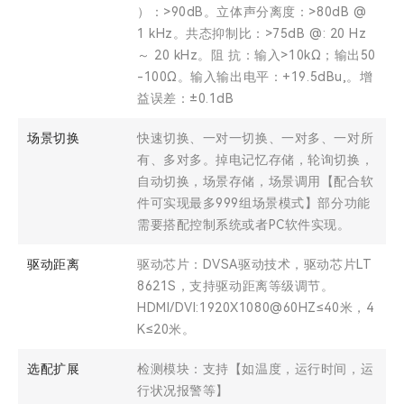
）：>90dB。立体声分离度：>80dB @
1 kHz。共态抑制比：>75dB @: 20 Hz
～ 20 kHz。阻 抗：输入>10kΩ；输出50
-100Ω。输入输出电平：+19.5dBu,。增
益误差：±0.1dB
场景切换
快速切换、一对一切换、一对多、一对所
有、多对多。掉电记忆存储，轮询切换，
自动切换，场景存储，场景调用【配合软
件可实现最多999组场景模式】部分功能
需要搭配控制系统或者PC软件实现。
驱动距离
驱动芯片：DVSA驱动技术，驱动芯片LT
8621S，支持驱动距离等级调节。
HDMI/DVI:1920X1080@60HZ≤40米，4
K≤20米。
选配扩展
检测模块：支持【如温度，运行时间，运
行状况报警等】