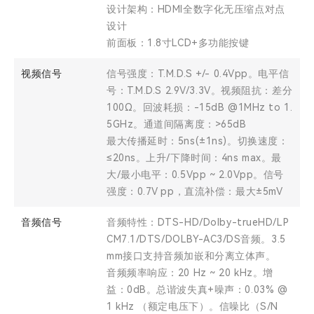
设计架构：HDMI全数字化无压缩点对点
设计
前面板：1.8寸LCD+多功能按键
视频信号
信号强度：T.M.D.S +/- 0.4Vpp。电平信
号：T.M.D.S 2.9V/3.3V。视频阻抗：差分
100Ω。回波耗损：-15dB @1MHz to 1.
5GHz。通道间隔离度：>65dB
最大传播延时：5ns(±1ns)。切换速度：
≤20ns。上升/下降时间：4ns max。最
大/最小电平：0.5Vpp ~ 2.0Vpp。信号
强度：0.7V pp，直流补偿：最大±5mV
音频信号
音频特性：DTS-HD/Dolby-trueHD/LP
CM7.1/DTS/DOLBY-AC3/DS音频。3.5
mm接口支持音频加嵌和分离立体声。
音频频率响应：20 Hz ~ 20 kHz。增
益：0dB。总谐波失真+噪声：0.03% @
1 kHz （额定电压下）。信噪比（S/N