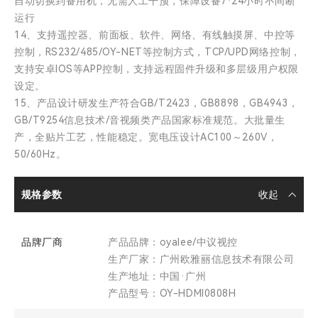
自动切换到备用机，无需人工干预，保障设备7*24小时不间断
运行
14、支持遥控器、前面板、软件、网络、有线触摸屏、中控等
控制，RS232/485/OY-NET等控制方式，TCP/UPD网络控制，
支持安卓IOS等APP控制，支持远程固件升级和多层级用户权限
设定。
15、产品设计研发生产符合GB/T2423，GB8898，GB4943，
GB/T9254信息技术/音视频类产品国家标准规范。大批量生
产，全贴片工艺，性能稳定。宽电压设计AC100～260V，
50/60Hz。
规格参数
品牌厂商
产品品牌：oyalee/中议视控
生产厂家：广州欧雅丽信息技术有限公司
生产地址：中国·广州
产品型号：OY-HDMI0808H