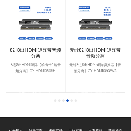
阵
8进8出HDMI矩阵带音频
无缝8进8出HDMI矩阵带
分离
音频分离
机
8进8出HDMI矩阵【输出带1路音
无缝8进8出HDMI矩阵切换器【音
频分离】OY-HDMI0808H
频分离】OY-HDMI0808WA
一
OY-HDMI0808H是8进8出HDMI矩
OY-HDMI0808WA采用一体式架构
O
延
阵切换器一体机，输出带1路独立
设计，支持8路HDMI输入和8路
M
音频分离，可接音响功放系统。纯
HDMI输出，8路独立音频输入，8
硬件设计结构，4核心ARM
路独立音频输出。无缝切换，不黑
0@60Hz/4K@30HZ
1.3GHz处理器，支持
屏，不闪屏，不蓝屏。采用
1
。
1920x1080@60Hz/1920x1200@60Hz
HDMI1.4标准接口，音频采用立体
。
等分辨率，6.5Gpbs高带宽主板。
声3.5mm接口，支持音频加嵌和分
D
前面板带有LCD显示屏和控制按
离技术。支持
控
键。
1920x1080@60Hz/1920x1200@60H
等分辨率。使用DVSA数字视频信
号放大技术和驱动芯片LT8621S，
传输距离更远。前面板带有LCD显
示屏和支持串口/网络/APP控制。
产品展示
解决方案
服务支持
工程案例
人力资源
知识动态