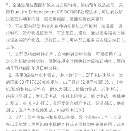
9、全通道阻抗匹配和输入自适应均衡、输出预加载从处理，采
用TrueLife Enhancement和SOC和ISP处理技术，可以有效解
决画面抖动和闪烁，画质更细腻，画面切换效果更好
10、可选配内部监测模块:各种功能模块进行检测，如温度，运
行时间，运行状况报警等。可选配日志模块，通过服务端实时接
收设备的运行状况，运行日志等，可搭配云服务器实现云端日志
上传。
11、选配高精微时钟芯片，自动时钟定时切换，可根据用户自
定义的按键定时功能，做到在规定时间执行对应按钮动作，预约
动作可精确到年月日时分秒。
12、采用3级抗静电和雷击、脉冲群设计，EFT电快速脉冲，遵
循国家GB/T17626标准规范。出厂经过32项严苛测试如：【整
机/机箱和接口等符合：耐久力测试，拔插力测试，老化测试，
绝缘电阻测试，耐电压测试，接触电阻测试，振动测试，机械冲
击测试，冷热冲击测试，温湿度组合循环测试，高温测试，烟雾
测试，混合气体腐蚀测试，电磁场测试等】
13、选配：双机热备份和多端口备份、双电源备份，当一台设
备出现故障，也可以由本机的奇数或者偶数切换备份使用，或者