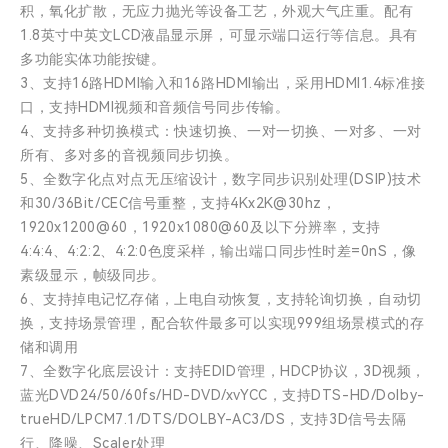
积，氧化扩散，无应力抛光等设备工艺，外观大气庄重。配有
1.8英寸中英文LCD液晶显示屏，可显示端口运行等信息。具有
多功能实体功能按键。
3、支持16路HDMI输入和16路HDMI输出，采用HDMI1.4标准接
口，支持HDMI视频和音频信号同步传输。
4、支持多种切换模式：快速切换、一对一切换、一对多、一对
所有、多对多的音视频同步切换。
5、全数字化点对点无压缩设计，数字同步识别处理(DSIP)技术
和30/36Bit/CEC信号重整，支持4Kx2K@30hz，
1920x1200@60，1920x1080@60及以下分辨率，支持
4:4:4、4:2:2、4:2:0色度采样，输出端口同步性时差=0nS，像
素级显示，帧级同步。
6、支持掉电记忆存储，上电自动恢复，支持轮询切换，自动切
换，支持场景管理，配合软件最多可以实现999组场景模式的存
储和调用
7、全数字化底层设计：支持EDID管理，HDCP协议，3D视频，
蓝光DVD24/50/60fs/HD-DVD/xvYCC，支持DTS-HD/Dolby-
trueHD/LPCM7.1/DTS/DOLBY-AC3/DS，支持3D信号去隔
行、降噪、Scaler处理