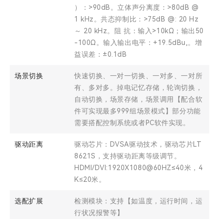
）：>90dB。立体声分离度：>80dB @
1 kHz。共态抑制比：>75dB @: 20 Hz
～ 20 kHz。阻 抗：输入>10kΩ；输出50
-100Ω。输入输出电平：+19.5dBu,。增
益误差：±0.1dB
场景切换
快速切换、一对一切换、一对多、一对所
有、多对多。掉电记忆存储，轮询切换，
自动切换，场景存储，场景调用【配合软
件可实现最多999组场景模式】部分功能
需要搭配控制系统或者PC软件实现。
驱动距离
驱动芯片：DVSA驱动技术，驱动芯片LT
8621S，支持驱动距离等级调节。
HDMI/DVI:1920X1080@60HZ≤40米，4
K≤20米。
选配扩展
检测模块：支持【如温度，运行时间，运
行状况报警等】