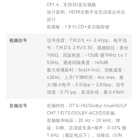
CP1.4，支持3D蓝光视频
设计架构：HDMI全数字化无压缩点对点
设计
前面板：1.8寸LCD+多功能按键
视频信号
信号强度：T.M.D.S +/- 0.4Vpp。电平信
号：T.M.D.S 2.9V/3.3V。视频阻抗：差分
100Ω。回波耗损：-15dB @1MHz to 1.
5GHz。通道间隔离度：>65dB
最大传播延时：5ns(±1ns)。切换速度：
≤20ns。上升/下降时间：4ns max。最
大/最小电平：0.5Vpp ~ 2.0Vpp。信号
强度：0.7V pp，直流补偿：最大±5mV
音频信号
音频特性：DTS-HD/Dolby-trueHD/LP
CM7.1/DTS/DOLBY-AC3/DS音频。
音频频率响应：20 Hz ~ 20 kHz。增
益：0dB。总谐波失真+噪声：0.03% @
1 kHz （额定电压下）。信噪比（S/N