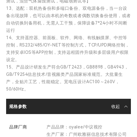
测试，混合气体腐蚀测试，电磁场测试等】
13、选配：双机热备份和多端口备份、双电源备份，当一台设
备出现故障，也可以由本机的奇数或者偶数切换备份使用，或者
自动切换到备用机，无需人工干预，保障设备7*24小时不间断
运行
14、支持遥控器、前面板、软件、网络、有线触摸屏、中控等
控制，RS232/485/OY-NET等控制方式，TCP/UPD网络控制，
支持安卓IOS等APP控制，支持远程固件升级和多层级用户权限
设定。
15、产品设计研发生产符合GB/T2423，GB8898，GB4943，
GB/T9254信息技术/音视频类产品国家标准规范。大批量生
产，全贴片工艺，性能稳定。宽电压设计AC100～260V，
50/60Hz。
规格参数
品牌厂商
产品品牌：oyalee/中议视控
生产厂家：广州欧雅丽信息技术有限公司