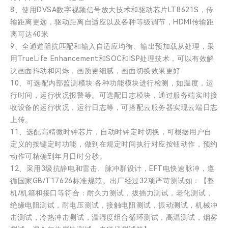
8、使用DVSA数字视频信号放大技术和驱动芯片LT8621S，传
输距离更远，驱动距离自适应以及各种等级调节，HDMI传输距
离可达40米
9、全通道阻抗匹配和输入自适应均衡、输出预加载从处理，采
用TrueLife Enhancement和SOC和ISP处理技术，可以有效解
决画面抖动和闪烁，画质更细腻，画面切换效果更好
10、可选配内部监测模块:各种功能模块进行检测，如温度，运
行时间，运行状况报警等。可选配日志模块，通过服务端实时接
收设备的运行状况，运行日志等，可搭配云服务器实现云端日志
上传。
11、选配高精微时钟芯片，自动时钟定时切换，可根据用户自
定义的按键定时功能，做到在规定时间执行对应按钮动作，预约
动作可精确到年月日时分秒。
12、采用3级抗静电和雷击、脉冲群设计，EFT电快速脉冲，遵
循国家GB/T17626标准规范。出厂经过32项严苛测试如：【整
机/机箱和接口等符合：耐久力测试，拔插力测试，老化测试，
绝缘电阻测试，耐电压测试，接触电阻测试，振动测试，机械冲
击测试，冷热冲击测试，温湿度组合循环测试，高温测试，烟雾