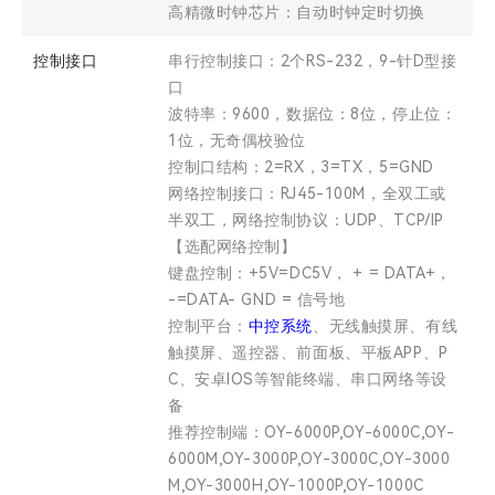
高精微时钟芯片：自动时钟定时切换
控制接口
串行控制接口：2个RS-232，9-针D型接
口
波特率：9600，数据位：8位，停止位：
1位，无奇偶校验位
控制口结构：2=RX，3=TX，5=GND
网络控制接口：RJ45-100M，全双工或
半双工，网络控制协议：UDP、TCP/IP
【选配网络控制】
键盘控制：+5V=DC5V， + = DATA+，
-=DATA- GND = 信号地
控制平台：
中控系统
、无线触摸屏、有线
触摸屏、遥控器、前面板、平板APP、P
C、安卓IOS等智能终端、串口网络等设
备
推荐控制端：OY-6000P,OY-6000C,OY-
6000M,OY-3000P,OY-3000C,OY-3000
M,OY-3000H,OY-1000P,OY-1000C