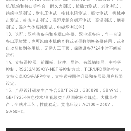
机/机箱和接口等符合：耐久力测试，拔插力测试，老化测试，
绝缘电阻测试，耐电压测试，接触电阻测试，振动测试，机械冲
击测试，冷热冲击测试，温湿度组合循环测试，高温测试，烟雾
测试，混合气体腐蚀测试，电磁场测试等】
13、选配：双机热备份和多端口备份、双电源备份，当一台设
备出现故障，也可以由本机的奇数或者偶数切换备份使用，或者
自动切换到备用机，无需人工干预，保障设备7*24小时不间断
运行
14、支持遥控器、前面板、软件、网络、有线触摸屏、中控等
控制，RS232/485/OY-NET等控制方式，TCP/UPD网络控制，
支持安卓IOS等APP控制，支持远程固件升级和多层级用户权限
设定。
15、产品设计研发生产符合GB/T2423，GB8898，GB4943，
GB/T9254信息技术/音视频类产品国家标准规范。大批量生
产，全贴片工艺，性能稳定。宽电压设计AC100～260V，
50/60Hz。