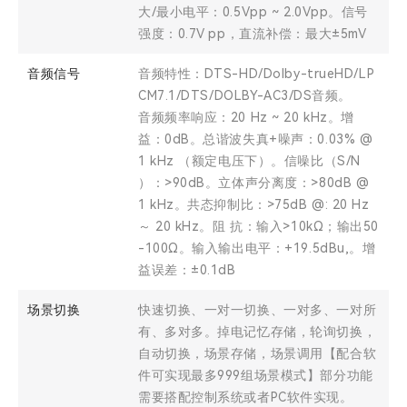
大/最小电平：0.5Vpp ~ 2.0Vpp。信号
强度：0.7V pp，直流补偿：最大±5mV
音频信号
音频特性：DTS-HD/Dolby-trueHD/LP
CM7.1/DTS/DOLBY-AC3/DS音频。
音频频率响应：20 Hz ~ 20 kHz。增
益：0dB。总谐波失真+噪声：0.03% @
1 kHz （额定电压下）。信噪比（S/N
）：>90dB。立体声分离度：>80dB @
1 kHz。共态抑制比：>75dB @: 20 Hz
～ 20 kHz。阻 抗：输入>10kΩ；输出50
-100Ω。输入输出电平：+19.5dBu,。增
益误差：±0.1dB
场景切换
快速切换、一对一切换、一对多、一对所
有、多对多。掉电记忆存储，轮询切换，
自动切换，场景存储，场景调用【配合软
件可实现最多999组场景模式】部分功能
需要搭配控制系统或者PC软件实现。