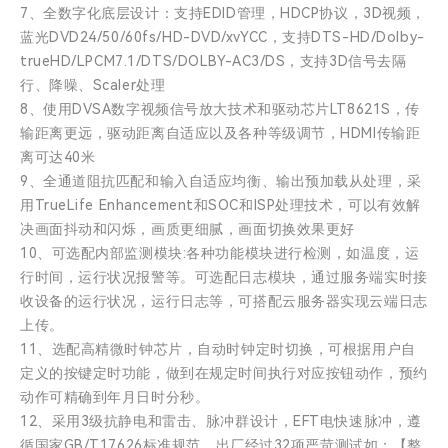
7、全数字化底层设计：支持EDID管理，HDCP协议，3D视频，
蓝光DVD24/50/60fs/HD-DVD/xvYCC，支持DTS-HD/Dolby-
trueHD/LPCM7.1/DTS/DOLBY-AC3/DS，支持3D信号去隔
行、降噪、Scaler处理
8、使用DVSA数字视频信号放大技术和驱动芯片LT8621S，传
输距离更远，驱动距离自适应以及各种等级调节，HDMI传输距
离可达40米
9、全通道阻抗匹配和输入自适应均衡、输出预加载从处理，采
用TrueLife Enhancement和SOC和ISP处理技术，可以有效解
决画面抖动和闪烁，画质更细腻，画面切换效果更好
10、可选配内部监测模块:各种功能模块进行检测，如温度，运
行时间，运行状况报警等。可选配日志模块，通过服务端实时接
收设备的运行状况，运行日志等，可搭配云服务器实现云端日志
上传。
11、选配高精微时钟芯片，自动时钟定时切换，可根据用户自
定义的按键定时功能，做到在规定时间执行对应按钮动作，预约
动作可精确到年月日时分秒。
12、采用3级抗静电和雷击、脉冲群设计，EFT电快速脉冲，遵
循国家GB/T17626标准规范。出厂经过32项严苛测试如：【整