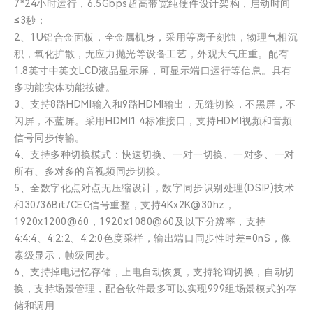
7*24小时运行，6.5Gbps超高带宽纯硬件设计架构，启动时间
≤3秒；
2、1U铝合金面板，全金属机身，采用等离子刻蚀，物理气相沉
积，氧化扩散，无应力抛光等设备工艺，外观大气庄重。配有
1.8英寸中英文LCD液晶显示屏，可显示端口运行等信息。具有
多功能实体功能按键。
3、支持8路HDMI输入和9路HDMI输出，无缝切换，不黑屏，不
闪屏，不蓝屏。采用HDMI1.4标准接口，支持HDMI视频和音频
信号同步传输。
4、支持多种切换模式：快速切换、一对一切换、一对多、一对
所有、多对多的音视频同步切换。
5、全数字化点对点无压缩设计，数字同步识别处理(DSIP)技术
和30/36Bit/CEC信号重整，支持4Kx2K@30hz，
1920x1200@60，1920x1080@60及以下分辨率，支持
4:4:4、4:2:2、4:2:0色度采样，输出端口同步性时差=0nS，像
素级显示，帧级同步。
6、支持掉电记忆存储，上电自动恢复，支持轮询切换，自动切
换，支持场景管理，配合软件最多可以实现999组场景模式的存
储和调用