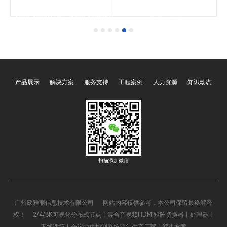
8
出。纯硬件设计结构，4核心ARM
时。输出带两路音频分离。纯硬件
黑
1.3GHz处理器，支持
设计结构，4核心ARM 1.3GHz处
1920x1080@60Hz/1920x1200@60Hz/4K@30HZ
理器，支持
1
体
等分辨率，6.5Gpbs高带宽主板，
1920x1080@60Hz/1920x1200@60Hz
分
RS232/485/OY-NET等控制方
等分辨率，6.5Gpbs高带宽主板。
式，支持安卓/IOS/WIN/LINUX系
OY-HDMI0809N为常规无缝型。
0@60Hz/4K@30HZ
统平台和WEB管理。
OY-HDMI0809NS前面板带有LCD
信
显示屏和支持网络控制，APP控
，
制。
显
。
产品展示
解决方案
服务支持
工程案例
人力资源
知识动态
扫描添加微信
广州欧雅丽信息技术有限公司 网站内容仅供参考，本公司保留最终解释
权！ 2/4/8K可视化分布式节点丨混合音视频HDMI矩阵切换器丨处理器丨
无线话筒丨会议中央控制系统源头生产厂家丨解决方案