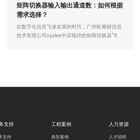
混合矩阵切换器：兼容多格式信号的全
能型解决方案
在信息技术飞速发展的今天，从会议室的多媒体
展示到大型演出的舞台灯光控制，从监控指挥中
心的实时画面调度到广播电视的节目制作，信号
的传输与切换无处不在。然而，随着数字、模拟
信号种类的不断丰富，传统单一格式的信号切换
设备已难以满足复杂场景的需求。广州欧雅丽信
息技术有限公司oyalee中议视控的混合矩阵切换
器“8进8出FLX-NANO，16进16出FLX-MMD、
32进32出FLX-LARGE、40进40出FLX-PLUS、
72进72出FLX-BIGGER、144进144出FLX-
SUPER、288进288出FLX-MAX”作为一种能够
兼容多格式信号的全能型解决方案，正逐渐成为
务支持
工程案例
人力资源
各行业的 “香饽饽”，在信号处理领域发挥着关键
术支持
典型案例
人才招聘