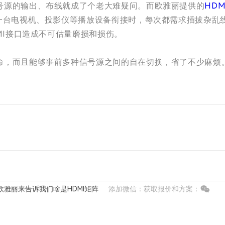
号源的输出、布线就成了个老大难疑问。而欧雅丽提供的
HD
与一台电视机、投影仪等播放设备衔接时，每次都需求插拔杂乱
MI接口造成不可估量磨损和损伤。
，而且能够事前多种信号源之间的自在切换，省了不少麻烦。高
欧雅丽来告诉我们啥是HDMI矩阵
添加微信：获取报价和方案：