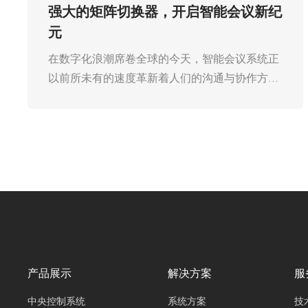
无缝矩阵切换器：零延迟、无黑屏的极
致切换体验
在数字化显示技术高度发达的今天，无论是大型
会议、高端展览，还是专业监控中心，多信号源
的切换需求无处不在。传统的信号切换设备在切
换过程中常常出现延迟、黑屏等问题，严重影响
用户体验。广州欧雅丽信息技术有限公司oyalee
中议视控的无缝矩阵切换器“OY-HDMI0404W，
OY-HDMI0808W，OY-HDMI1616W、FLX-
NANO，FLX-MMD，FLX-LARGE”的出现，凭
借零延迟、无黑屏的极致切换体验，彻底革新了
信号切换的方式，成为众多行业的 “新宠”。
产品展示
解决方案
服
中央控制系统
系统方案
技