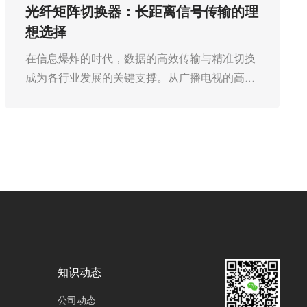
4K矩阵切换器：支持超高清分辨率的
新一代设备
​在数字显示技术日新月异的今天，超高清画面带
来的视觉震撼正深刻改变着人们的观看体验。从
家庭影院到大型会议中心，从专业监控室到商业
展示空间，4K 甚至 8K 分辨率的显示设备越来越
普及。然而，当面临多个信号源输入和输出的复
杂场景时，如何高效、稳定地实现信号切换，成
为了亟待解决的问题。广州欧雅丽信息技术有限
公司oyalee中议视控的4K矩阵切换器“8进8出
FLX-NANO，16进16出FLX-MMD、32进32出
FLX-LARGE、40进40出FLX-PLUS、72进72出
FLX-BIGGER、144进144出FLX-SUPER、288
进288出FLX-MAX”作为支持超高清分辨率的新
知识动态
一代设备，凭借其强大的功能和卓越的性能，正
公司动态