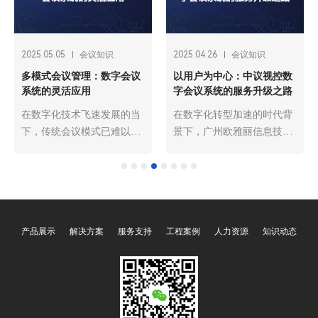
2025.05.05
会议知识
2025.04.26
会议知识
多模式会议管理：数字会议
以用户为中心：中议视控数
系统的灵活应用
字会议系统的服务升级之路
在数字化技术飞速发展的当
在数字化转型加速的时代背
下，传统会议模式已难以满
景下，广州欧雅丽信息技术
足企业、组织日益多样化的
有限公司oyalee中议视控的
沟通与协作需求。广州欧雅
数字会议系统已成为现代商
丽信息技术有限公司oyalee
务、政务及各类活动的核心
中议视控的数字会议系
基础设施。作为行业领先
统“角色分离主机OY-
者，中议视控始终将 “以用
产品展示
解决方案
服务支持
工程案例
人力资源
知识动态
D6103，会议系统主机OY-
户为中心” 作为服务理念的
D6105，系统扩展主机OY-
基石。面对用户对会议系统
D6100，会议话筒处理器
智能化、个性化、高效化的
OY-D6101，会议话筒代表
更高要求，中议视控开启了
单元OY-D505NB，OY-
全面的服务升级之路，力求