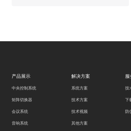
广州欧雅丽信息技术有限公司oyalee中议视控的
数字会议系统“OY-W6001、OY-W6005、OY-
W6008等数字会议主机，OY-W618、OY-
W626、OY-W622等5G单元，OY-W616、OY-
W606、OY-W515等数字会议单元、OY-5GAP、
OY-POW20充电箱。”的出现，极大地提升了会
议的便捷性与互动性。而在构建数字会议系统
时，有线与无线两种方案各有千秋，成为决策者
面临的重要抉择。深入剖析二者的优劣势，对于
打造高效、适配的会议环境意义重大。
产品展示
解决方案
服
中央控制系统
系统方案
技
矩阵切换器
技术方案
下
会议系统
技术视频
防
音响系统
其他方案