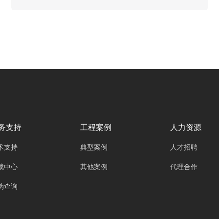
捷、智能化的会议需求。广州欧雅丽信息技术有
限公司oyalee中议视控的数字会议系统“角色分
离主机OY-D6103，会议系统主机OY-D6105，
系统扩展主机OY-D6100，会议话筒处理器OY-
D6101，会议话筒代表单元OY-D505NB，OY-
D205NB，会议主席单元OY-D505NA，OY-
D205NB等”凭借其先进的技术与完善的服务体
系，成为提升会议品质的重要利器。从会前筹备
到会后总结，数字会议系统的专业服务贯穿会议
全流程，为各类会议的顺利开展提供坚实保障。
务支持
工程案例
人力资源
术支持
典型案例
人才招聘
载中心
其他案例
代理合作
伪查询