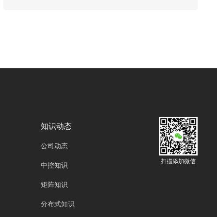
为重要的沟通桥梁，其重要性不言而喻。与此同
时，随着国际形势的复杂多变，实现关键技术的
国产化替代，已成为保障国家信息安全、推动产
业自主可控发展的必由之路。在这样的大背景
下，广州欧雅丽信息技术有限公司oyalee中议视
控的数字会议系统的国产化替代与自主创新，不
仅是技术层面的突破，更是关乎国家战略安全与
长远发展的重要举措。
知识动态
公司动态
扫描添加微信
中控知识
矩阵知识
分布式知识