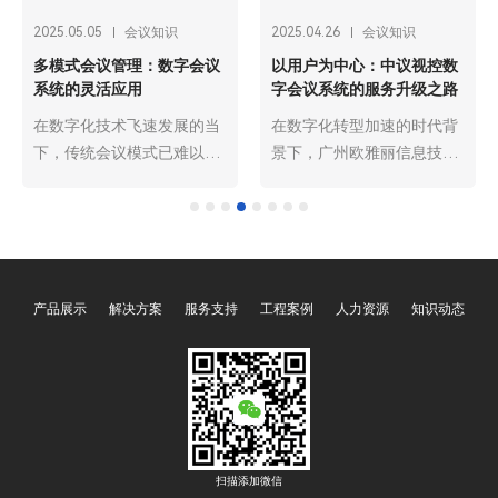
2025.04.26
会议知识
2025.04.26
会议知识
视控数
小型会议系统与大型会议系
数字会议系统的智能化
级之路
统的配置差异解析
性化发展方向
时代背
在现代商务与交流活动中，
在信息技术日新月异的
息技术
会议系统的应用极为广泛。
下，广州欧雅丽信息技
议视控的
根据会议规模与实际需求的
限公司oyalee中议视控
现代商
不同，广州欧雅丽信息技术
字会议系统作为现代化
的核心
有限公司oyalee中议视控的
与沟通协作的关键工具
领先
会议系统可分为小型会议系
朝着智能化、人性化的
“以用
统与大型会议系统，二者在
大步迈进。这种发展趋
产品展示
解决方案
服务支持
工程案例
人力资源
知识动态
理念的
配置上存在诸多差异。深入
仅深刻改变了传统会议
议系统
了解这些差异，有助于各组
式，更为人们的工作和
效化的
织机构依据自身情况，精准
带来了前所未有的便捷
开启了
构建合适的会议系统。
效。
，力求
更贴合
。
扫描添加微信