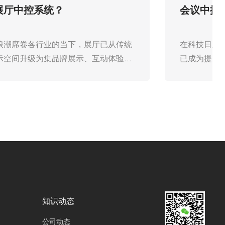
场景预设：给会议和展厅中控系统带来
更多的可行性
在数字化转型持续深化的当下，会议与展厅作为
政企沟通、品牌展示、文化传播的核心场景，对
中控系统的便捷性、智能化、兼容性提出了更高
要求。传统中控系统多存在操作繁琐、功能单
一、场景适配性弱等问题，难以满足多元化、高
灵活度的使用需求。通过技术创新与功能拓展，
打破传统管控边界，可大幅提升会议与展厅中控
系统的应用可行性，实现从“基础控制”向“智慧
赋能”的跨越，为各类场景运营注入新活力。
知识动态
公司动态