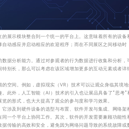
立的展示模块整合到一个统一的平台上。这意味着所有的设备
够自动感应并启动相应的欢迎程序；而在不同展区之间移动时
的数据分析能力。通过对参观者的行为数据进行收集和分析，
间特别长，那么可以考虑在该区域增加更多的互动元素或者详
阔的空间。例如，虚拟现实（VR）技术可以让观众身临其境地
。此外，人工智能（AI）技术的引入也让展品具备了“思考”
展览的形式，也大大提高了观众的参与度和学习效果。
，它涉及到硬件设备的选型与布置、软件开发与集成、网络架
在同一个平台上协同工作。其次，软件的开发需要兼顾功能性
数据传输的高效和安全，避免因为网络问题导致的系统故障或