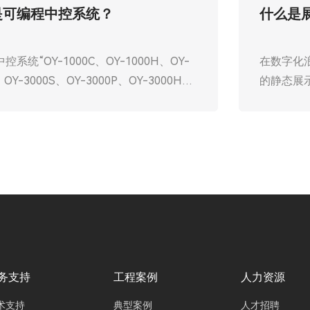
会议中控主机的神奇效果！
在科技日新月异的今天，企业会议室的升级改造
已成为提升会议效率和参与者体验的重要环节。
其中，广州欧雅丽中议视控高效的会议中控主机
OY-3000C，OY-3000M，OY-6000P作为核心设
备扮演着至关重要的角色。它不仅集成了视频、
音频控制与网络通讯功能，还通过技术创新满足
了现代商务、教育和政府等领域对高效会议系统
的需求。
务支持
工程案例
人力资源
术支持
典型案例
人才招聘