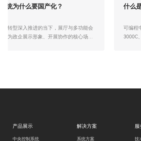
什么是展厅中控系统？
在数字化浪潮席卷各行业的当下，展厅已从传统
的静态展示空间升级为集品牌展示、互动体验、
技术演示于一体的动态场景。广州欧雅丽信息技
术有限公司oyalee中议视控工厂自主研发生产的
展厅中控系统，正是支撑这一升级的核心技术底
座，被誉为数字化展厅的“智慧中枢”与“场景化
引擎”。它并非单一设备，而是一套软硬件协同
的智能化解决方案，通过整合控制展厅内的各类
设备，实现展示效果、运营效率与用户体验的三
重跃升，成为企业展厅、博物馆、科技馆、规划
馆等场景智能化建设的标配。
产品展示
解决方案
服
中央控制系统
系统方案
技