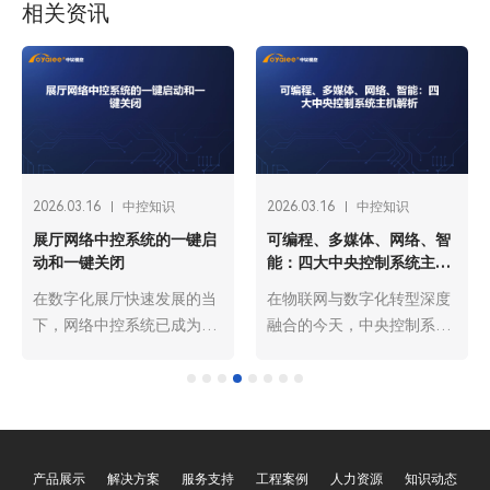
相关资讯
2026.03.16
中控知识
2026.03.16
中控知识
展厅网络中控系统的一键启
可编程、多媒体、网络、智
动和一键关闭
能：四大中央控制系统主机
解析
在数字化展厅快速发展的当
在物联网与数字化转型深度
下，网络中控系统已成为展
融合的今天，中央控制系统
厅运营的“智慧中枢”，而一
主机作为各类智能场景
键启动与一键关闭功能则是
的“核心大脑”，承担着设备
其核心便捷操作，贯穿展厅
集中管控、指令解析调度、
日常运营的全流程。这两项
场景智能联动的关键职责。
功能通过预设程序与智能联
其中，可编程、多媒体、网
产品展示
解决方案
服务支持
工程案例
人力资源
知识动态
动，将分散的声、光、电设
络、智能四大类型的中央控