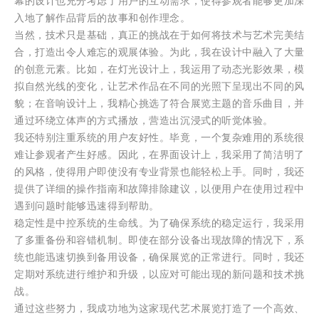
幕的设计也充分考虑了用户的互动需求，使得参观者能够更加深
入地了解作品背后的故事和创作理念。
当然，技术只是基础，真正的挑战在于如何将技术与艺术完美结
合，打造出令人难忘的观展体验。为此，我在设计中融入了大量
的创意元素。比如，在灯光设计上，我运用了动态光影效果，模
拟自然光线的变化，让艺术作品在不同的光照下呈现出不同的风
貌；在音响设计上，我精心挑选了符合展览主题的音乐曲目，并
通过环绕立体声的方式播放，营造出沉浸式的听觉体验。
我还特别注重系统的用户友好性。毕竟，一个复杂难用的系统很
难让参观者产生好感。因此，在界面设计上，我采用了简洁明了
的风格，使得用户即使没有专业背景也能轻松上手。同时，我还
提供了详细的操作指南和故障排除建议，以便用户在使用过程中
遇到问题时能够迅速得到帮助。
稳定性是中控系统的生命线。为了确保系统的稳定运行，我采用
了多重备份和容错机制。即使在部分设备出现故障的情况下，系
统也能迅速切换到备用设备，确保展览的正常进行。同时，我还
定期对系统进行维护和升级，以应对可能出现的新问题和技术挑
战。
通过这些努力，我成功地为这家现代艺术展览打造了一个高效、