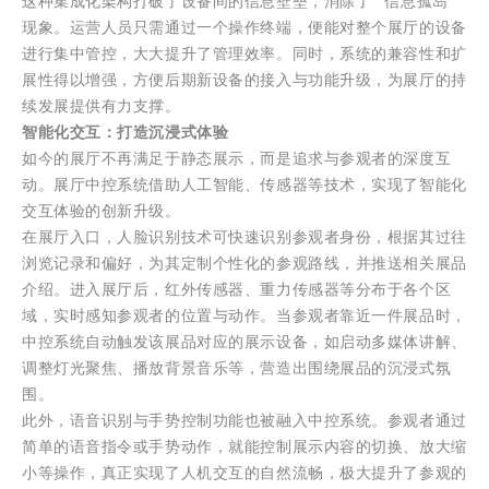
这种集成化架构打破了设备间的信息壁垒，消除了 “信息孤岛”
现象。运营人员只需通过一个操作终端，便能对整个展厅的设备
进行集中管控，大大提升了管理效率。同时，系统的兼容性和扩
展性得以增强，方便后期新设备的接入与功能升级，为展厅的持
续发展提供有力支撑。
智能化交互：打造沉浸式体验
如今的展厅不再满足于静态展示，而是追求与参观者的深度互
动。展厅中控系统借助人工智能、传感器等技术，实现了智能化
交互体验的创新升级。
在展厅入口，人脸识别技术可快速识别参观者身份，根据其过往
浏览记录和偏好，为其定制个性化的参观路线，并推送相关展品
介绍。进入展厅后，红外传感器、重力传感器等分布于各个区
域，实时感知参观者的位置与动作。当参观者靠近一件展品时，
中控系统自动触发该展品对应的展示设备，如启动多媒体讲解、
调整灯光聚焦、播放背景音乐等，营造出围绕展品的沉浸式氛
围。
此外，语音识别与手势控制功能也被融入中控系统。参观者通过
简单的语音指令或手势动作，就能控制展示内容的切换、放大缩
小等操作，真正实现了人机交互的自然流畅，极大提升了参观的