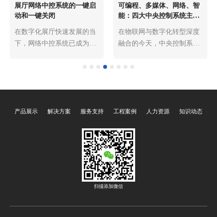
展厅网络中控系统的一键启
可编程、多媒体、网络、智
动和一键关闭
能：四大中央控制系统主机
解析
在数字化展厅快速发展的当
在物联网与数字化转型深度
下，网络中控系统已成为展
融合的今天，中央控制系统
厅运营的“智慧中枢”，而一
主机作为各类智能场景
键启动与一键关闭功能则是
的“核心大脑”，承担着设备
其核心便捷操作，贯穿展厅
集中管控、指令解析调度、
日常运营的全流程。这两项
场景智能联动的关键职责。
功能通过预设程序与智能联
其中，可编程、多媒体、网
产品展示
解决方案
服务支持
工程案例
人力资源
知识动态
动，将分散的声、光、电设
络、智能四大类型的中央控
备整合为统一整体，彻底解
制系统主机，凭借差异化的
决了传统展厅设备操作繁
技术特性与功能优势，覆盖
琐、效率低下的痛点，既保
了从家庭、办公到工业、文
障了展示效果的统一性，又
旅等全场景，成为推动智能
降低了运营管理成本，成为
化升级的核心支撑。四大主
现代展厅不可或缺的核心功
机既相互关联、可协同运
扫描添加微信
能模块。
作，又各有侧重，精准适配
不同场景的核心需求，以下