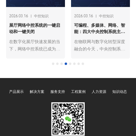
2026.03.16
中控知识
2026.03.16
中控知识
展厅网络中控系统的一键启
可编程、多媒体、网络、智
动和一键关闭
能：四大中央控制系统主机
解析
在数字化展厅快速发展的当
在物联网与数字化转型深度
下，网络中控系统已成为展
融合的今天，中央控制系统
厅运营的“智慧中枢”，而一
主机作为各类智能场景
键启动与一键关闭功能则是
的“核心大脑”，承担着设备
其核心便捷操作，贯穿展厅
集中管控、指令解析调度、
日常运营的全流程。这两项
场景智能联动的关键职责。
功能通过预设程序与智能联
其中，可编程、多媒体、网
产品展示
解决方案
服务支持
工程案例
人力资源
知识动态
动，将分散的声、光、电设
络、智能四大类型的中央控
备整合为统一整体，彻底解
制系统主机，凭借差异化的
决了传统展厅设备操作繁
技术特性与功能优势，覆盖
琐、效率低下的痛点，既保
了从家庭、办公到工业、文
障了展示效果的统一性，又
旅等全场景，成为推动智能
降低了运营管理成本，成为
化升级的核心支撑。四大主