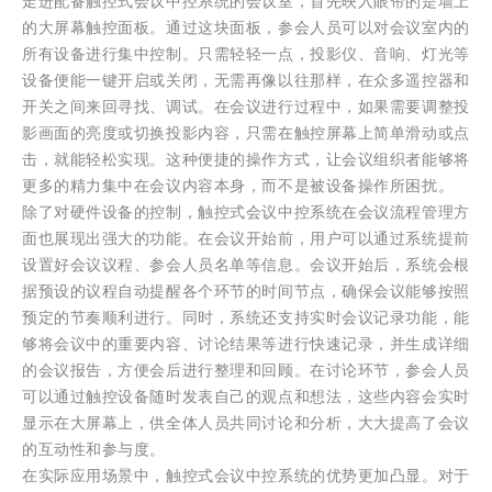
走进配备触控式会议中控系统的会议室，首先映入眼帘的是墙上
的大屏幕触控面板。通过这块面板，参会人员可以对会议室内的
所有设备进行集中控制。只需轻轻一点，投影仪、音响、灯光等
设备便能一键开启或关闭，无需再像以往那样，在众多遥控器和
开关之间来回寻找、调试。在会议进行过程中，如果需要调整投
影画面的亮度或切换投影内容，只需在触控屏幕上简单滑动或点
击，就能轻松实现。这种便捷的操作方式，让会议组织者能够将
更多的精力集中在会议内容本身，而不是被设备操作所困扰。
除了对硬件设备的控制，触控式会议中控系统在会议流程管理方
面也展现出强大的功能。在会议开始前，用户可以通过系统提前
设置好会议议程、参会人员名单等信息。会议开始后，系统会根
据预设的议程自动提醒各个环节的时间节点，确保会议能够按照
预定的节奏顺利进行。同时，系统还支持实时会议记录功能，能
够将会议中的重要内容、讨论结果等进行快速记录，并生成详细
的会议报告，方便会后进行整理和回顾。在讨论环节，参会人员
可以通过触控设备随时发表自己的观点和想法，这些内容会实时
显示在大屏幕上，供全体人员共同讨论和分析，大大提高了会议
的互动性和参与度。
在实际应用场景中，触控式会议中控系统的优势更加凸显。对于