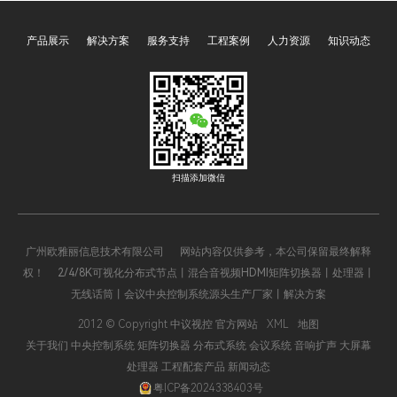
优势，成为两大场景的必备
协同、指令下发、状态监控
装备。而具备CNAS（中国
的关键职责。其中，支持通
产品展示
解决方案
服务支持
工程案例
人力资源
知识动态
合格评定国家认可委员会）
过浏览器WEB管理控制是该
和CMA（中国计量认证）双
类主机的核心亮点之一，它
重检测报告的中央控制系统
打破了传统C/S架构的操作
主机，因在质量、性能、合
局限，依托B/S架构的优
规性上更具保障，已成为市
势，实现了跨终端、跨地域
场主流选择，使用范围远超
的便捷管控，大幅降低了操
普通无认证产品，深度赋能
作门槛，提升了系统运维效
扫描添加微信
会议室高效办公与展厅沉浸
率，成为现代智能管控系统
式展示。
的重要技术支撑。
广州欧雅丽信息技术有限公司 网站内容仅供参考，本公司保留最终解释
权！ 2/4/8K可视化分布式节点丨混合音视频HDMI矩阵切换器丨处理器丨
无线话筒丨会议中央控制系统源头生产厂家丨解决方案
2012 © Copyright 中议视控 官方网站
XML
地图
关于我们
中央控制系统
矩阵切换器
分布式系统
会议系统
音响扩声
大屏幕
处理器
工程配套产品
新闻动态
粤ICP备2024338403号