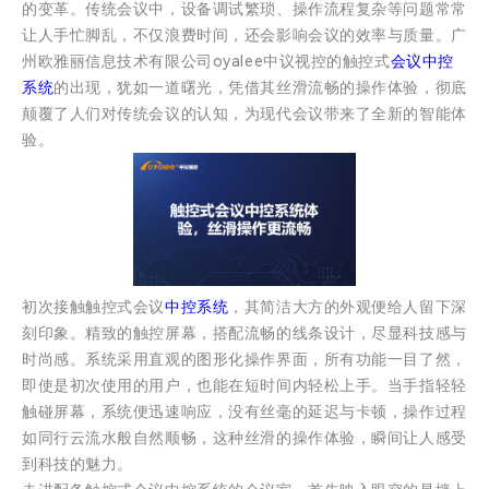
的变革。传统会议中，设备调试繁琐、操作流程复杂等问题常常
让人手忙脚乱，不仅浪费时间，还会影响会议的效率与质量。广
州欧雅丽信息技术有限公司oyalee中议视控的触控式
会议中控
系统
的出现，犹如一道曙光，凭借其丝滑流畅的操作体验，彻底
颠覆了人们对传统会议的认知，为现代会议带来了全新的智能体
验。
初次接触触控式会议
中控系统
，其简洁大方的外观便给人留下深
刻印象。精致的触控屏幕，搭配流畅的线条设计，尽显科技感与
时尚感。系统采用直观的图形化操作界面，所有功能一目了然，
即使是初次使用的用户，也能在短时间内轻松上手。当手指轻轻
触碰屏幕，系统便迅速响应，没有丝毫的延迟与卡顿，操作过程
如同行云流水般自然顺畅，这种丝滑的操作体验，瞬间让人感受
到科技的魅力。